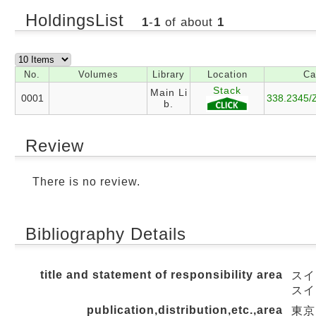
HoldingsList
1
-
1
of about
1
No.
Volumes
Library
Location
Ca
Stack
Main Li
0001
338.2345/Z
b.
Review
There is no review.
Bibliography Details
title and statement of responsibility area
スイ
スイ
publication,distribution,etc.,area
東京 