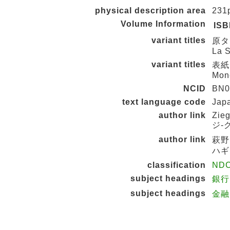
physical description area
231
Volume Information
IS
variant titles
原タイ
La S
variant titles
表紙タ
Mon
NCID
BN0
text language code
Jap
author link
Zieg
ジ-
author link
萩野,
ハギ
classification
NDC
subject headings
銀行
subject headings
金融