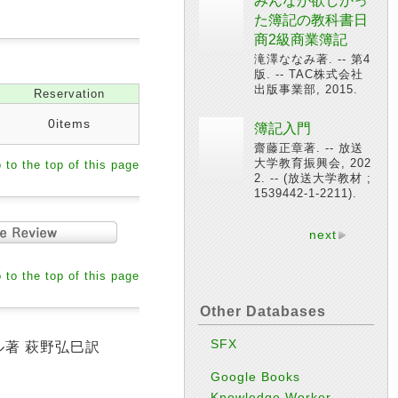
みんなが欲しかっ
た簿記の教科書日
商2級商業簿記
滝澤ななみ著. -- 第4
版. -- TAC株式会社
出版事業部, 2015.
Reservation
0items
簿記入門
齋藤正章著. -- 放送
大学教育振興会, 202
 to the top of this page
2. -- (放送大学教材 ;
1539442-1-2211).
next
 to the top of this page
Other Databases
SFX
ル著 萩野弘巳訳
Google Books
Knowledge Worker