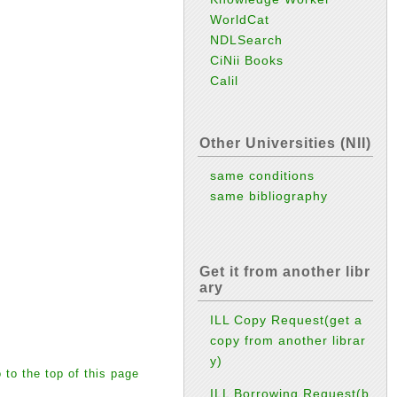
WorldCat
NDLSearch
CiNii Books
Calil
Other Universities (NII)
same conditions
same bibliography
Get it from another libr
ary
ILL Copy Request(get a
copy from another librar
y)
 to the top of this page
ILL Borrowing Request(b