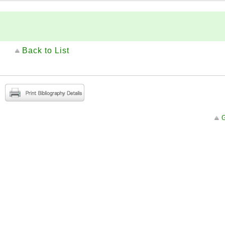
Back to List
G