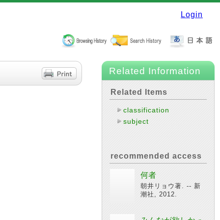
Login
Related Information
Related Items
classification
subject
recommended access
何者
朝井リョウ著. -- 新
潮社, 2012.