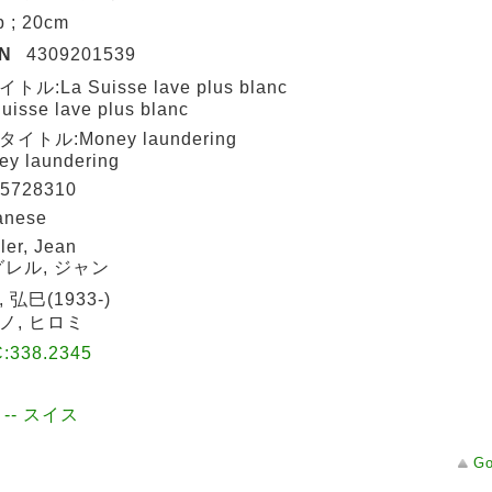
p ; 20cm
BN
4309201539
トル:La Suisse lave plus blanc
uisse lave plus blanc
イトル:Money laundering
ey laundering
5728310
anese
ler, Jean
グレル, ジャン
 弘巳(1933-)
ノ, ヒロミ
:338.2345
 -- スイス
Go