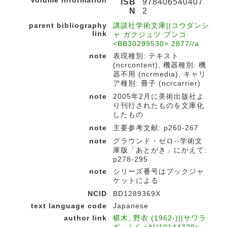
Volume Information
ISB
978406540407
N
2
parent bibliography
講談社学術文庫||コウダンシ
link
ャ ガクジュツ ブンコ
<BB30299530> 2877//a
note
表現種別: テキスト
(ncrcontent), 機器種別: 機
器不用 (ncrmedia), キャリ
ア種別: 冊子 (ncrcarrier)
note
2005年2月に美術出版社よ
り刊行されたものを文庫化
したもの
note
主要参考文献: p260-267
note
グラウンド・ゼロ--学術文
庫版「あとがき」にかえて:
p278-295
note
シリーズ番号はブックジャ
ケットによる
NCID
BD1289369X
text language code
Japanese
author link
椹木, 野衣 (1962-)||サワラ