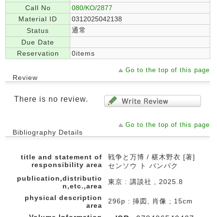
Call No
080/KO/2877
Material ID
0312025042138
通常
Status
Due Date
Reservation
0items
Go to the top of this page
Review
There is no review.
Go to the top of this page
Bibliography Details
title and statement of
戦争と万博 / 椹木野衣 [著]
responsibility area
センソウ ト バンパク
publication,distributio
東京 : 講談社 , 2025.8
n,etc.,area
physical description
296p : 挿図, 肖像 ; 15cm
area