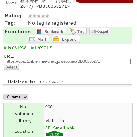
椹木野衣 [著]. -- 講談社, 2025. -- (講談社学術文庫 ;
2877). <BB30366271>
Rating:
Tag:
No tag is registered
Functions:
Review
Details
URL:
HoldingsList
1
-
1
of about
1
No.
0001
Volumes
Library
Main Lib.
3F-Small pbk.
Location