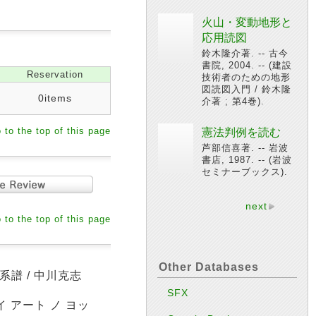
火山・変動地形と
応用読図
鈴木隆介著. -- 古今
書院, 2004. -- (建設
Reservation
技術者のための地形
図読図入門 / 鈴木隆
0items
介著 ; 第4巻).
 to the top of this page
憲法判例を読む
芦部信喜著. -- 岩波
書店, 1987. -- (岩波
セミナーブックス).
next
 to the top of this page
Other Databases
譜 / 中川克志
SFX
イ アート ノ ヨッ