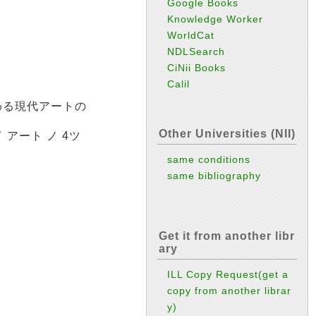
Google Books
Knowledge Worker
WorldCat
NDLSearch
CiNii Books
Calil
わる現代アートの
Other Universities (NII)
 アート ノ 4ツ
same conditions
same bibliography
Get it from another libr
ary
ILL Copy Request(get a
copy from another librar
y)