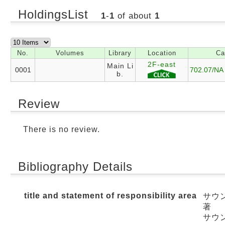
HoldingsList
1
-
1
of about
1
No.
Volumes
Library
Location
Ca
2F-east
Main Li
0001
702.07/NA
b.
Review
There is no review.
Bibliography Details
title and statement of responsibility area
サウ
著
サウン