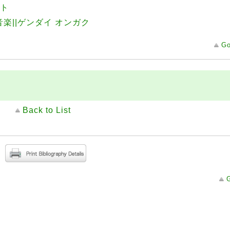
オト
楽||ゲンダイ オンガク
Go
Back to List
G