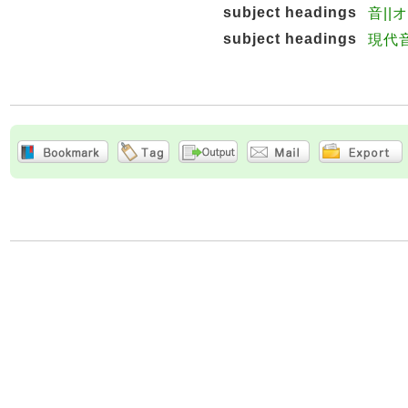
subject headings
音||
subject headings
現代音