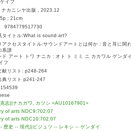
 ケイフ
: ナカニシヤ出版 , 2023.12
75p ; 21cm
N
9784779517730
イトル:What is sound art?
りアクセスタイトル:サウンドアートとは何か : 音と耳に関
の系譜
ド アート トワ ナニカ : オト ト ミミ ニ カカワル ゲンダイ
イフ
献リスト: p248-264
典リスト p241-247
154539
nese
 克志||ナカガワ, カツシ <AU10167901>
ry of arts NDC9:702.07
ry of arts NDC10:702.07
-- 歴史 -- 現代||ビジュツ -- レキシ -- ゲンダイ