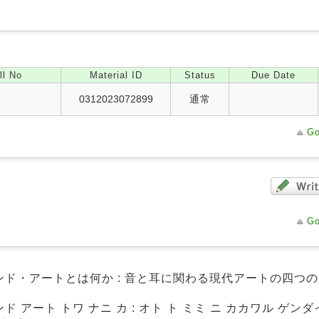
ll No
Material ID
Status
Due Date
0312023072899
通常
Go
Go
ンド・アートとは何か : 音と耳に関わる現代アートの四つの系
ド アート トワ ナニ カ : オト ト ミミ ニ カカワル ゲンダ