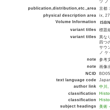
ツ ノ
publication,distribution,etc.,area
京都 
physical description area
ix, 2
Volume Information
ISB
variant titles
標題紙タ
variant titles
異な
四つ
サウン
ノ ケ
note
参考文
note
画像出
NCID
BD05
text language code
Japa
author link
中川,
classification
Histo
classification
Histo
subject headings
美術 