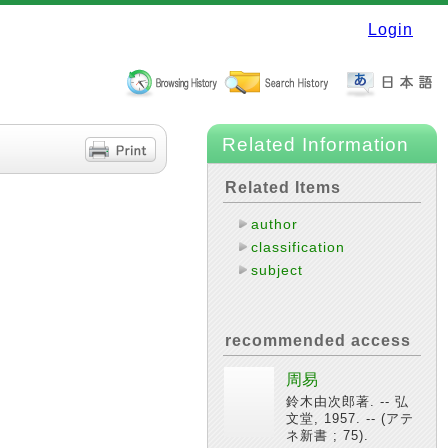
Login
Related Information
Related Items
author
classification
subject
recommended access
周易
鈴木由次郎著. -- 弘
文堂, 1957. -- (アテ
ネ新書 ; 75).