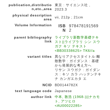
publication,distributio
東京 : サイエンス社 ,
n,etc.,area
2023.3
physical description
vii, 212p ; 21cm
area
Volume Information
ISB
978478191569
N
2
parent bibliography
ライブラリ新数学基礎テキ
link
スト||ライブラリ シン スウ
ガク キソ テキスト
<BB30338625> TK6//a
variant titles
異なりアクセスタイトル:離
散数学 : ガイダンス : 基礎
から発展的な考え方へ
リサン スウガク : ガイダン
ス : キソ カラ ハッテンテキ
ナ カンガエカタ エ
NCID
BD0144782X
text language code
Japanese
author link
中本, 敦浩 (1968-)||ナカモ
ト, アツヒロ
<AU00022285>