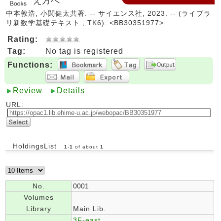
え方へ
中本敦浩, 小関健太共著. -- サイエンス社, 2023. -- (ライブラ
リ新数学基礎テキスト ; TK6). <BB30351977>
Rating:
Tag:
No tag is registered
Functions:
Review
Details
URL:
HoldingsList
1
-
1
of about
1
No.
0001
Volumes
Library
Main Lib.
3F-east