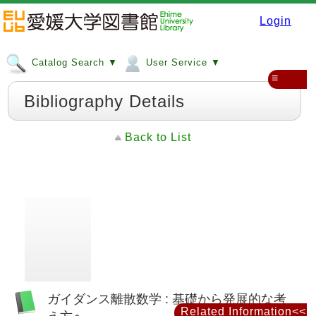
Login
Catalog Search ▼
User Service ▼
≡
Bibliography Details
Back to List
ガイダンス離散数学 : 基礎から発展的な考
Related Information<<