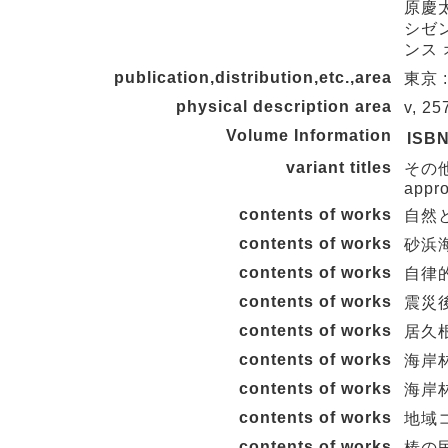
原慶太
シゼン
ンス 
publication,distribution,etc.,area
東京 
physical description area
v, 2
Volume Information
ISB
variant titles
その他の
appro
contents of works
自然
contents of works
砂浜
contents of works
自律
contents of works
震災
contents of works
居久
contents of works
海岸
contents of works
海岸
contents of works
地域
contents of works
椿の