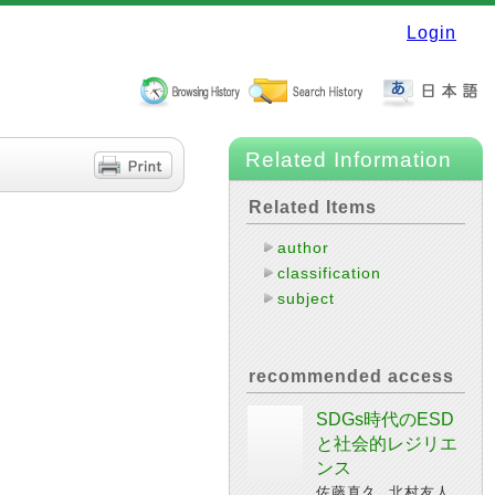
Login
Related Information
Related Items
author
classification
subject
recommended access
SDGs時代のESD
と社会的レジリエ
ンス
佐藤真久, 北村友人,