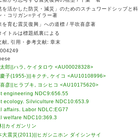
然を活かした防災・減災」のためのスチュワードシップと科学 
ン・コリガン=テイラー著
来を育む震災復興」への道標 / 平吹喜彦著
タイトルは標題紙裏による
献, 引用・参考文献: 章末
004249
nese
慶太郎||ハラ, ケイタロウ <AU00028328>
慶子(1955-)||キクチ, ケイコ <AU10108996>
 喜彦||ヒラブキ, ヨシヒコ <AU10175620>
st engineering NDC9:656.55
t ecology. Silviculture NDC10:653.9
l affairs. Labor NDLC:EG77
al welfare NDC10:369.3
林||カイガンリン
大震災(2011)||ヒガシニホン ダイシンサイ