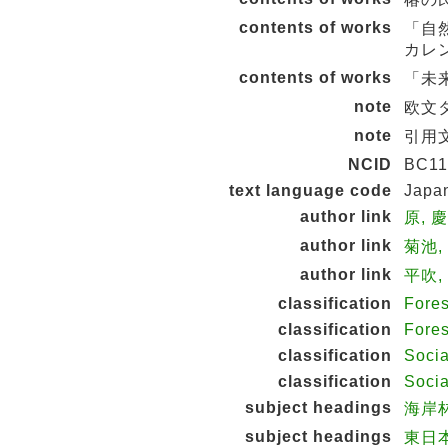
contents of works
「自
カレ
contents of works
「未
note
欧文
note
引用文
NCID
BC11
text language code
Japa
author link
原, 
author link
菊池, 
author link
平吹,
classification
Fore
classification
Fores
classification
Socia
classification
Soci
subject headings
海岸
subject headings
東日本