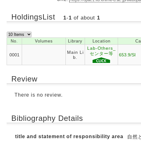
HoldingsList
1
-
1
of about
1
No.
Volumes
Library
Location
Ca
Lab-Others_
Main Li
センター等
0001
653.9/SI
b.
Review
There is no review.
Bibliography Details
title and statement of responsibility area
自然