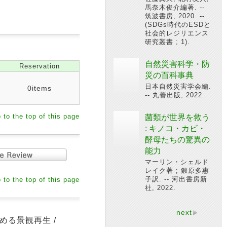
馬奈木俊介編著. --
筑波書房, 2020. --
(SDGs時代のESDと
社会的レジリエンス
研究叢書 ; 1).
自然災害科学・防
Reservation
災の百科事典
日本自然災害学会編.
0items
-- 丸善出版, 2022.
 to the top of this page
菌類が世界を救う
: キノコ・カビ・
酵母たちの驚異の
能力
マーリン・シェルド
レイク著 ; 鍛原多惠
子訳. -- 河出書房新
 to the top of this page
社, 2022.
next
める景観再生 /