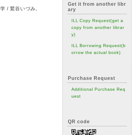
Get it from another libr
/ 鷲谷いづみ,
ary
ILL Copy Request(get a
copy from another librar
y)
ILL Borrowing Request(b
orrow the actual book)
Purchase Request
Additional Purchase Req
uest
QR code