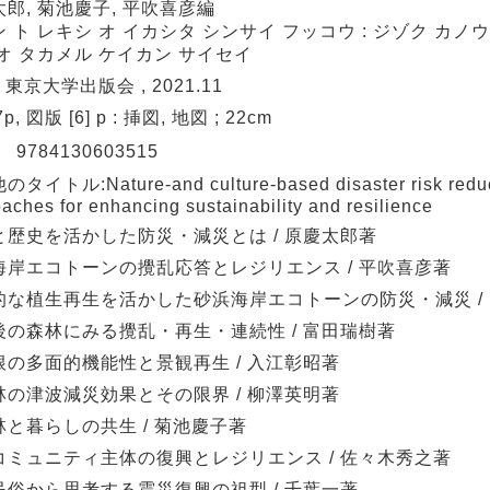
郎, 菊池慶子, 平吹喜彦編
 ト レキシ オ イカシタ シンサイ フッコウ : ジゾク カノ
オ タカメル ケイカン サイセイ
: 東京大学出版会 , 2021.11
57p, 図版 [6] p : 挿図, 地図 ; 22cm
N
9784130603515
タイトル:Nature-and culture-based disaster risk reduc
aches for enhancing sustainability and resilience
と歴史を活かした防災・減災とは / 原慶太郎著
海岸エコトーンの攪乱応答とレジリエンス / 平吹喜彦著
的な植生再生を活かした砂浜海岸エコトーンの防災・減災 /
後の森林にみる攪乱・再生・連続性 / 富田瑞樹著
根の多面的機能性と景観再生 / 入江彰昭著
林の津波減災効果とその限界 / 柳澤英明著
林と暮らしの共生 / 菊池慶子著
コミュニティ主体の復興とレジリエンス / 佐々木秀之著
民俗から思考する震災復興の祖型 / 千葉一著