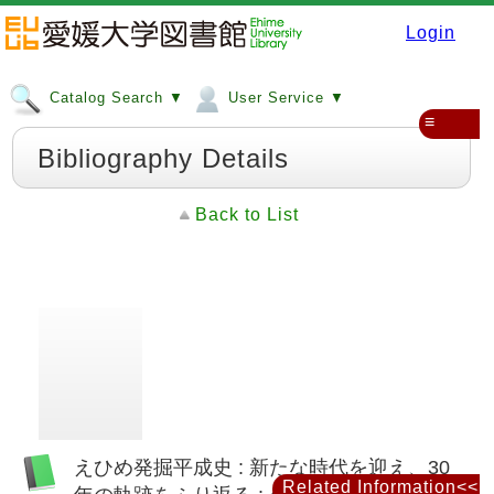
Login
Catalog Search ▼
User Service ▼
≡
Bibliography Details
Back to List
えひめ発掘平成史 : 新たな時代を迎え、30
Related Information<<