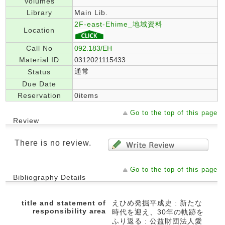
Volumes
Library
Main Lib.
2F-east-Ehime_地域資料
Location
Call No
092.183/EH
Material ID
0312021115433
通常
Status
Due Date
Reservation
0items
Go to the top of this page
Review
There is no review.
Go to the top of this page
Bibliography Details
title and statement of
えひめ発掘平成史 : 新たな
responsibility area
時代を迎え、30年の軌跡を
ふり返る : 公益財団法人愛