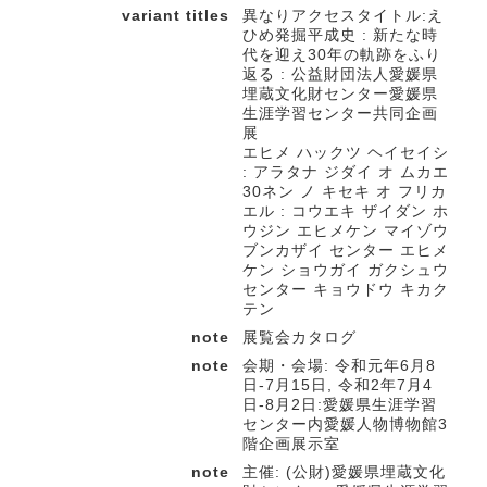
variant titles
異なりアクセスタイトル:え
ひめ発掘平成史 : 新たな時
代を迎え30年の軌跡をふり
返る : 公益財団法人愛媛県
埋蔵文化財センター愛媛県
生涯学習センター共同企画
展
エヒメ ハックツ ヘイセイシ
: アラタナ ジダイ オ ムカエ
30ネン ノ キセキ オ フリカ
エル : コウエキ ザイダン ホ
ウジン エヒメケン マイゾウ
ブンカザイ センター エヒメ
ケン ショウガイ ガクシュウ
センター キョウドウ キカク
テン
note
展覧会カタログ
note
会期・会場: 令和元年6月8
日-7月15日, 令和2年7月4
日-8月2日:愛媛県生涯学習
センター内愛媛人物博物館3
階企画展示室
note
主催: (公財)愛媛県埋蔵文化