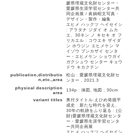
媛県埋蔵文化財センター・
愛媛県生涯学習センター共
同企画展 / 眞鍋昭文写真・
デザイン・製作・編集
エヒメ ハックツ ヘイセイシ
: アラタナ ジダイ オ ムカ
エ、30ネン ノ キセキ オ フ
リカエル : コウエキ ザイダ
ン ホウジン エヒメケン マ
イゾウ ブンカザイ センタ
ー・エヒメケン ショウガイ
ガクシュウ センター キョウ
ドウ キカクテン
publication,distributio
松山 : 愛媛県埋蔵文化財セ
n,etc.,area
ンター , 2021.3
physical description
134p : 挿図, 地図 ; 30cm
area
variant titles
奥付タイトル:えひめ発掘平
成史 : 新たな時代を迎え、
30年の軌跡をふり返る : (公
財)愛媛県埋蔵文化財センタ
ー・愛媛県生涯学習センタ
ー共同企画展
エヒメ ハックツ ヘイセイシ