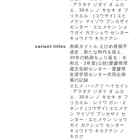
: アラタナ ジダイ オ ムカ
エ、30ネン ノ キセキ オ フ
リカエル : (コウザイ) エヒ
メケン マイゾウ ブンカザイ
センター・エヒメケン ショ
ウガイ ガクシュウ センター
キョウドウ キカクテン
variant titles
表紙タイトル:えひめ発掘平
成史 : 新たな時代を迎え、
30年の軌跡をふり返る : 令
和元・2年度(公財)愛媛県埋
蔵文化財センター・愛媛県
生涯学習センター共同企画
展の記録
エヒメ ハックツ ヘイセイシ
: アラタナ ジダイ オ ムカ
エ、30ネン ノ キセキ オ フ
リカエル : レイワ ガン・2
ネンド (コウザイ) エヒメケ
ン マイゾウ ブンカザイ セ
ンター・エヒメケン ショウ
ガイ ガクシュウ センター
キョウドウ キカクテン ノ
キロク