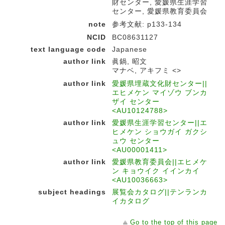
財センター, 愛媛県生涯学習
センター, 愛媛県教育委員会
note
参考文献: p133-134
NCID
BC08631127
text language code
Japanese
author link
眞鍋, 昭文
マナベ, アキフミ <>
author link
愛媛県埋蔵文化財センター||
エヒメケン マイゾウ ブンカ
ザイ センター
<AU10124788>
author link
愛媛県生涯学習センター||エ
ヒメケン ショウガイ ガクシ
ュウ センター
<AU00001411>
author link
愛媛県教育委員会||エヒメケ
ン キョウイク イインカイ
<AU10036663>
subject headings
展覧会カタログ||テンランカ
イカタログ
Go to the top of this page