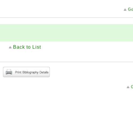
Go
Back to List
G