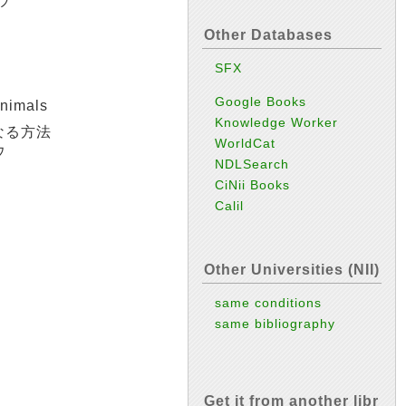
ウ
Other Databases
SFX
Google Books
animals
Knowledge Worker
なる方法
WorldCat
ウ
NDLSearch
CiNii Books
Calil
Other Universities (NII)
same conditions
same bibliography
Get it from another libr