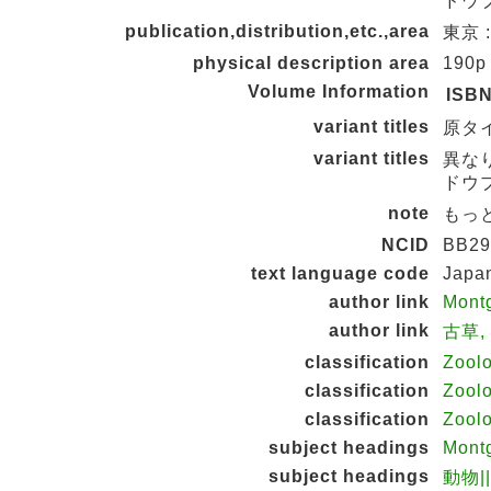
ドウブ
publication,distribution,etc.,area
東京 :
physical description area
190p
Volume Information
ISB
variant titles
原タイトル
variant titles
異な
ドウブ
note
もっと
NCID
BB29
text language code
Japa
author link
Mont
author link
古草, 
classification
Zool
classification
Zool
classification
Zool
subject headings
Mont
subject headings
動物|