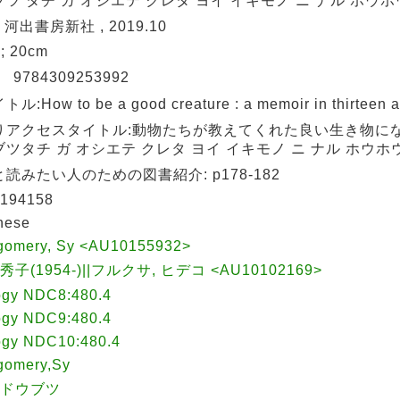
ツ タチ ガ オシエテ クレタ ヨイ イキモノ ニ ナル ホウホ
 河出書房新社 , 2019.10
 ; 20cm
N
9784309253992
:How to be a good creature : a memoir in thirteen 
りアクセスタイトル:動物たちが教えてくれた良い生き物に
ツタチ ガ オシエテ クレタ ヨイ イキモノ ニ ナル ホウホ
読みたい人のための図書紹介: p178-182
194158
nese
gomery, Sy <AU10155932>
秀子(1954-)||フルクサ, ヒデコ <AU10102169>
ogy NDC8:480.4
ogy NDC9:480.4
ogy NDC10:480.4
gomery,Sy
|ドウブツ