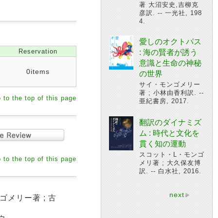
著 大沼安史,吉柳克
彦訳. -- 一光社, 198
4.
愛しのオクトパス
Reservation
: 海の賢者が誘う
意識と生命の神秘
0items
の世界
サイ・モンゴメリー
著 ; 小林由香利訳. --
 to the top of this page
亜紀書房, 2017.
翻訳のダイナミズ
ム : 時代と文化を
貫く知の運動
スコット・L・モンゴ
 to the top of this page
メリ著 ; 大久保友博
訳. -- 白水社, 2016.
next
メリー著 ; 古