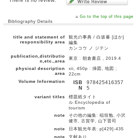
There is no review.
Go to the top of this page
Bibliography Details
title and statement of
観光の事典 / 白坂蕃 [ほか]
responsibility area
編集
カンコウ ノ ジテン
publication,distributio
東京 : 朝倉書店 , 2019.4
n,etc.,area
physical description
xii, 450p : 挿図, 地図 ;
area
22cm
Volume Information
ISB
978425416357
N
5
variant titles
標題紙タイト
ル:Encyclopedia of
tourism
note
その他の編集: 稲垣勉, 小沢
健市, 古賀学, 山下晋司
note
日本観光年表: p[429]-435
note
文献あり