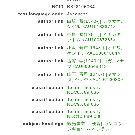
NCID
BB28106064
text language code
Japanese
author link
白坂, 蕃(1943-)||シラサカ,
シゲル <AU10163674>
author link
稲垣, 勉(1951-)||イナガキ,
ツトム <AU10037285>
author link
小沢, 健市(1948-)||オザワ,
ケンイチ <AU00064084>
author link
古賀, 学(1949-)||コガ, マナ
ブ <AU00064834>
author link
山下, 晋司(1948-)||ヤマシ
タ, シンジ <AU10010080>
classification
Tourist industry
NDC8:689.036
classification
Tourist industry
NDC9:689.036
classification
Tourist industry
NDC10:689.036
subject headings
観光事業 -- 便覧||カンコウ
ジギョウ -- ベンラン