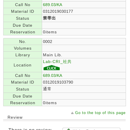
Call No
689.03/KA
Material ID
0312019030177
禁帯出
Status
Due Date
Reservation
0items
No.
0002
Volumes
Library
Main Lib.
Lab-CRI_社共
Location
Call No
689.03/KA
Material ID
0312019103790
通常
Status
Due Date
Reservation
0items
Go to the top of this page
Review