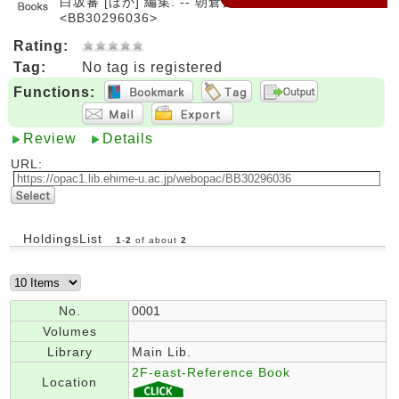
白坂蕃 [ほか] 編集. -- 朝倉書店, 2019.
<BB30296036>
Rating:
Tag:
No tag is registered
Functions:
Review
Details
URL:
HoldingsList
1
-
2
of about
2
No.
0001
Volumes
Library
Main Lib.
2F-east-Reference Book
Location