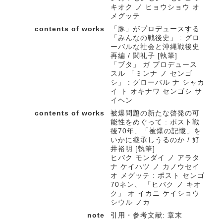
キオク ノ ヒョウショウ オ
メグッテ
contents of works
「豚」がプロデュースする
「みんなの戦後史」 : グロ
ーバルな社会と沖縄戦後史
再編 / 関礼子 [執筆]
「ブタ」 ガ プロデュース
スル 「ミンナ ノ センゴ
シ」 : グローバル ナ シャカ
イ ト オキナワ センゴシ サ
イヘン
contents of works
被爆問題の新たな啓発の可
能性をめぐって : ポスト戦
後70年、「被爆の記憶」を
いかに継承しうるのか / 好
井裕明 [執筆]
ヒバク モンダイ ノ アラタ
ナ ケイハツ ノ カノウセイ
オ メグッテ : ポスト センゴ
70ネン、 「ヒバク ノ キオ
ク」 オ イカニ ケイショウ
シウル ノカ
note
引用・参考文献: 章末