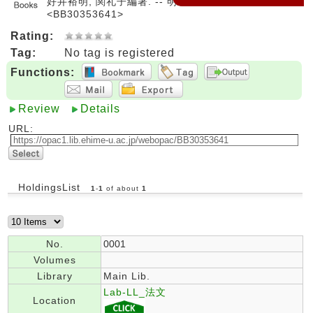
好井裕明, 関礼子編著. -- 明石書店, 2016.
<BB30353641>
Rating:
Tag:
No tag is registered
Functions:
Review
Details
URL:
HoldingsList
1
-
1
of about
1
No.
0001
Volumes
Library
Main Lib.
Lab-LL_法文
Location