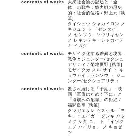
contents of works
大衆社会論の記述と「全
体」の戦争 : 総力戦の歴史
的・社会的位格 / 野上元 [執
筆]
タイシュウ シャカイロン ノ
キジュツ ト 「ゼンタイ」
ノ センソウ : ソウリキセン
ノ レキシテキ・シャカイテ
キ イカク
contents of works
モザイク化する差異と境界 :
戦争とジェンダー/セクシュ
アリティ / 菊地夏野 [執筆]
モザイクカ スル サイ ト キ
ョウカイ : センソウ ト ジェ
ンダー/セクシュアリティ
contents of works
覆され続ける「予期」 : 映
画『軍旗はためく下に』と
「遺族への配慮」の拒絶 /
福間良明 [執筆]
クツガエサレ ツズケル 「ヨ
キ」 : エイガ 「グンキ ハタ
メク シタ ニ」 ト 「イゾク
エノ ハイリョ」 ノ キョゼ
ツ