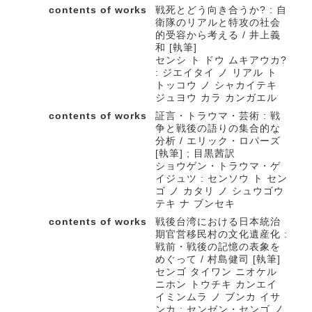
contents of works
戦死とどう向き合うか? : 自
衛隊のリアルと特攻の社会
的受容から考える / 井上義
和 [執筆]
センシ ト ドウ ムキアウカ?
: ジエイタイ ノ リアル ト
トッコウ ノ シャカイテキ
ジュヨウ カラ カンガエル
contents of works
証言・トラウマ・芸術 : 戦
争と戦後の語りの集合的な
分析 / エリック・ロパーズ
[執筆] ; 目黒茜訳
ショウゲン・トラウマ・ゲ
イジュツ : センソウ ト セン
ゴ ノ カタリ ノ シュウゴウ
テキ ナ ブンセキ
contents of works
戦後台湾における日本統治
期官営移民村の文化遺産化 :
戦前・戦後の記憶の表象を
めぐって / 村島健司 [執筆]
センゴ タイワン ニオケル
ニホン トウチキ カンエイ
イミンムラ ノ ブンカ イサ
ンカ : センゼン・センゴ ノ