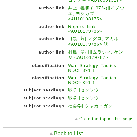
ヨシアキ <AU10001917>
author link
井上, 義和 (1973-)||イノウ
エ, ヨシカズ
<AU10108175>
author link
Ropers, Erik
<AU10179785>
author link
目黒, 茜||メグロ, アカネ
<AU10179786> 訳
author link
村島, 健司||ムラシマ, ケン
ジ <AU10179787>
classification
War. Strategy. Tactics
NDC8:391.1
classification
War. Strategy. Tactics
NDC9:391.1
subject headings
戦争||センソウ
subject headings
戦争||センソウ
subject headings
社会学||シャカイガク
Go to the top of this page
Back to List