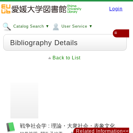
Login
Catalog Search ▼
User Service ▼
≡
Bibliography Details
Back to List
戦争社会学 : 理論・大衆社会・表象文化
Related Information<<