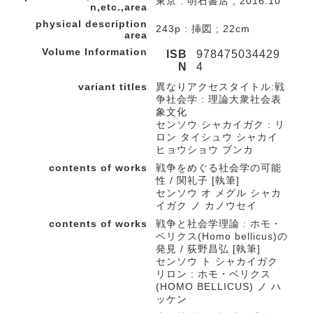
東京 : 明石書店 , 2016.10
n,etc.,area
physical description
243p : 挿図 ; 22cm
area
Volume Information
ISB
978475034429
N
4
variant titles
異なりアクセスタイトル:戦
争社会学 : 理論大衆社会表
象文化
センソウ シャカイガク : リ
ロン タイシュウ シャカイ
ヒョウショウ ブンカ
contents of works
戦争をめぐる社会学の可能
性 / 関礼子 [執筆]
センソウ オ メグル シャカ
イガク ノ カノウセイ
contents of works
戦争と社会学理論 : ホモ・
ベリクス(Homo bellicus)の
発見 / 荻野昌弘 [執筆]
センソウ ト シャカイガク
リロン : ホモ・ベリクス
(HOMO BELLICUS) ノ ハ
ッケン