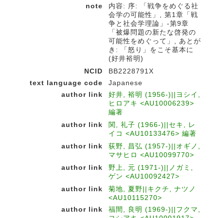
note
内容: 序: 「戦争をめぐる社
会学の可能性」, 第1章「戦
争と社会学理論」-第9章
「被爆問題の新たな啓発の
可能性をめぐって」, あとが
き: 「怒り」をこそ基本に
(好井裕明)
NCID
BB2228791X
text language code
Japanese
author link
好井, 裕明 (1956-)||ヨシイ,
ヒロアキ <AU10006239>
編著
author link
関, 礼子 (1966-)||セキ, レ
イコ <AU10133476> 編著
author link
荻野, 昌弘 (1957-)||オギノ,
マサヒロ <AU10099770>
author link
野上, 元 (1971-)||ノガミ,
ゲン <AU10092427>
author link
菊地, 夏野||キクチ, ナツノ
<AU10115270>
author link
福間, 良明 (1969-)||フクマ,