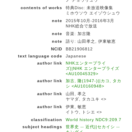
ノ チョウリュウ
contents of works
特典Disc: 未放送映像集
ミホウソウ エイゾウシュウ
note
2015年10月-2016年3月
NHK総合で放送
note
音楽: 加古隆
note
語り: 山田孝之, 伊東敏恵
NCID
BB21906812
text language code
Japanese
author link
NHKエンタープライ
ズ||NHK エンタープライズ
<AU10045329>
author link
加古, 隆(1947-)||カコ, タカ
シ <AU10160948>
author link
山田, 孝之
ヤマダ, タカユキ <>
author link
伊東, 敏恵
イトウ, トシエ <>
classification
World history NDC9:209.7
subject headings
世界史 -- 近代||セカイシ --