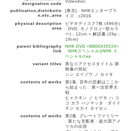
Videodisc
designation code
publication,distributio
[東京] : NHKエンタープラ
n,etc.,area
イズ , c2016
physical description
ビデオディスク7枚 (496分)
area
: DVD, モノクロ (一部カラ
ー) ; 12cm + 解説書 (26p ;
19cm)
parent bibliography
NHK DVD <BB00439224>
link
. NHKスペシャル||NHK ス
ペシャル//aa
variant titles
異なりアクセスタイトル:新
映像の世紀
シン エイゾウ ノ セイキ
contents of works
第1集: 百年の悲劇はここか
ら始まった : 第一次世界大
戦
ヒャクネン ノ ヒゲキ ハ コ
コ カラ ハジマッタ : ダイイ
チジ セカイ タイセン
contents of works
第2集: グレートファミリー
: 新たな支配者 : 超大国アメ
リカの出現