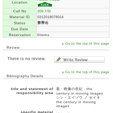
Location
Call No
209.7/SI
Material ID
0312018078014
禁帯出
Status
Due Date
Reservation
0items
Go to the top of this page
Review
There is no review.
Go to the top of this page
Bibliography Details
title and statement of
新・映像の世紀 : the
responsibility area
century in moving images
シン・エイゾウ ノ セイキ :
the century in moving
images
specific material