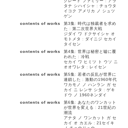
グレート ファミリー : アラ
タナ シハイシャ : チョウタ
イコク アメリカ ノ シュツ
ゲン
contents of works
第3集: 時代は独裁者を求め
た : 第二次世界大戦
ジダイ ワ ドクサイシャ オ
モトメタ : ダイニジ セカイ
タイセン
contents of works
第4集: 世界は秘密と嘘に覆
われた : 冷戦
セカイ ワ ヒミツ ト ウソ ニ
オオワレタ : レイセン
contents of works
第5集: 若者の反乱が世界に
連鎖した : 激動の1960年代
ワカモノ ノ ハンラン ガ セ
カイ ニ レンサ シタ : ゲキ
ドウ ノ 1960ネンダイ
contents of works
第6集: あなたのワンカット
が世界を変える : 21世紀の
潮流
アナタ ノ ワンカット ガ セ
カイ オ カエル : 21セイキ