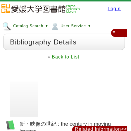
Login
Catalog Search ▼
User Service ▼
≡
Bibliography Details
Back to List
新・映像の世紀 : the century in moving
Related Information<<