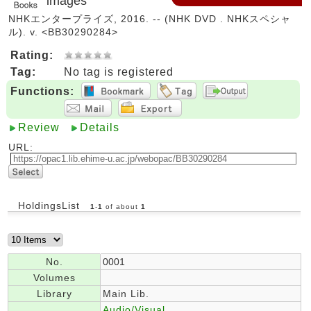
images
NHKエンタープライズ, 2016. -- (NHK DVD . NHKスペシャ
ル). v. <BB30290284>
Rating:
Tag:
No tag is registered
Functions:
Review
Details
URL:
HoldingsList
1
-
1
of about
1
No.
0001
Volumes
Library
Main Lib.
Audio/Visual