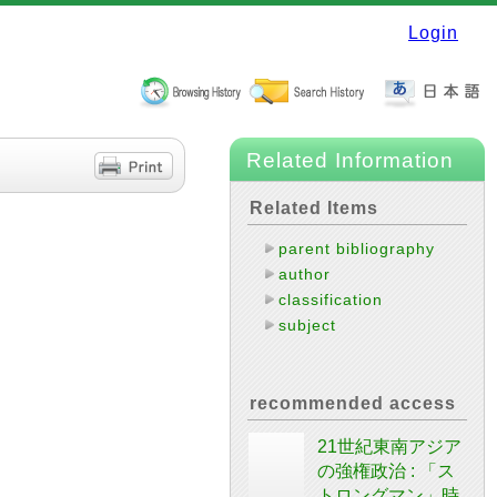
Login
Related Information
Related Items
parent bibliography
author
classification
subject
recommended access
21世紀東南アジア
の強権政治 : 「ス
トロングマン」時