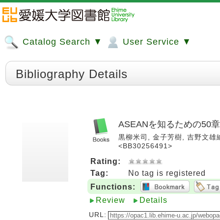
Catalog Search ▼
User Service ▼
Bibliography Details
ASEANを知るための50章
黒柳米司, 金子芳樹, 吉野文雄編著.
<BB30256491>
Rating:
Tag:
No tag is registered
Functions:
Review
Details
URL: