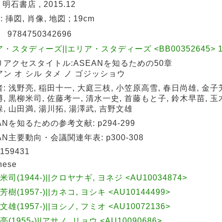
 明石書店 , 2015.12
 : 挿図, 肖像, 地図 ; 19cm
N
9784750342696
・スタディーズ||エリア・スタディーズ <BB00352645> 13
りアクセスタイトル:ASEANを知るための50章
ン オ シル タメ ノ ゴジッショウ
: 浅野亮, 稲田十一, 大庭三枝, 小笠原高雪, 春日尚雄, 金子芳
, 黒柳米司, 佐藤考一, 清水一史, 首藤もと子, 鈴木早苗, 玉
, 山田満, 湯川拓, 湯澤武, 吉野文雄
ANを知るための参考文献: p294-299
AN主要動向・会議関連年表: p300-308
159431
nese
 米司(1944-)||クロヤナギ, ヨネジ <AU10034874>
芳樹(1957-)||カネコ, ヨシキ <AU10144499>
文雄(1957-)||ヨシノ, フミオ <AU10072136>
亮(1955-)||アサノ, リョウ <AU10090686>