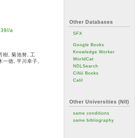
Other Databases
9//a
SFX
Google Books
Knowledge Worker
樹, 菊池努, 工
WorldCat
木一徳, 平川幸子,
NDLSearch
CiNii Books
Calil
Other Universities (NII)
same conditions
same bibliography