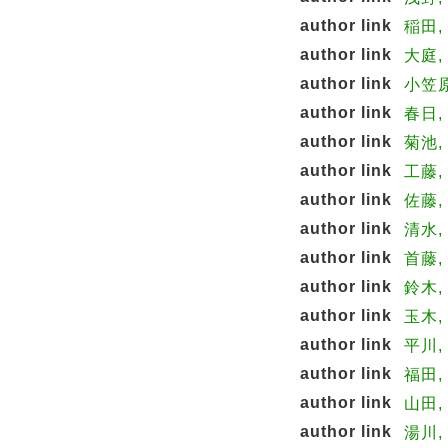
author link
稲田,
author link
大庭, 
author link
小笠原
author link
春日, 
author link
菊池, 
author link
工藤,
author link
佐藤, 
author link
清水,
author link
首藤,
author link
鈴木, 
author link
玉木,
author link
平川,
author link
福田,
author link
山田, 
author link
湯川, 