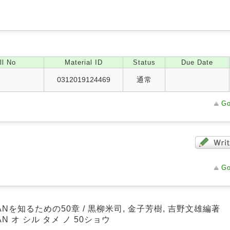
ll No
Material ID
Status
Due Date
0312019124469
通常
Go
Go
ANを知るための50章 / 黒柳米司, 金子芳樹, 吉野文雄編著
AN オ シル タメ ノ 50ショウ