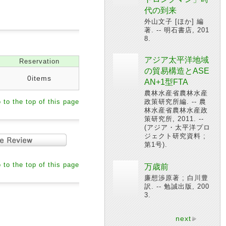
代の到来
外山文子 [ほか] 編
著. -- 明石書店, 201
8.
アジア太平洋地域
Reservation
の貿易構造とASE
0items
AN+1型FTA
農林水産省農林水産
 to the top of this page
政策研究所編. -- 農
林水産省農林水産政
策研究所, 2011. --
(アジア・太平洋プロ
ジェクト研究資料 ;
第1号).
 to the top of this page
万歳前
廉想渉原著 ; 白川豊
訳. -- 勉誠出版, 200
3.
next