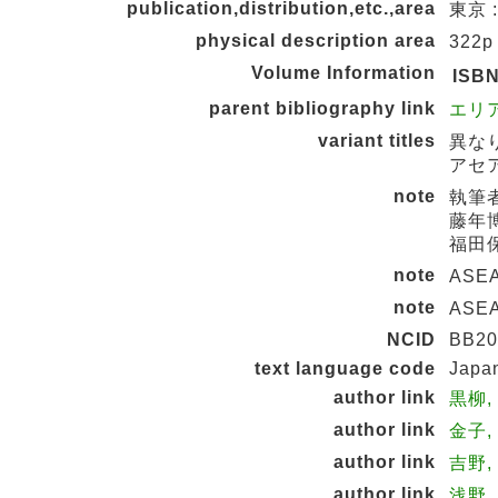
publication,distribution,etc.,area
東京 :
physical description area
322p
Volume Information
ISB
parent bibliography link
エリア
variant titles
異な
アセア
note
執筆者
藤年博
福田保
note
ASE
note
ASE
NCID
BB20
text language code
Japa
author link
黒柳,
author link
金子, 
author link
吉野, 
author link
浅野, 