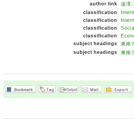
author link
湯澤, 
classification
Inter
classification
Inter
classification
Socia
classification
Econo
subject headings
東南
subject headings
東南