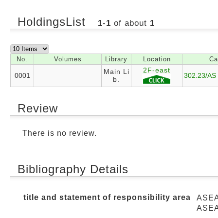
HoldingsList
1
-
1
of about
1
No.
Volumes
Library
Location
Ca
2F-east
Main Li
0001
302.23/AS
b.
Review
There is no review.
Bibliography Details
title and statement of responsibility area
ASE
ASE