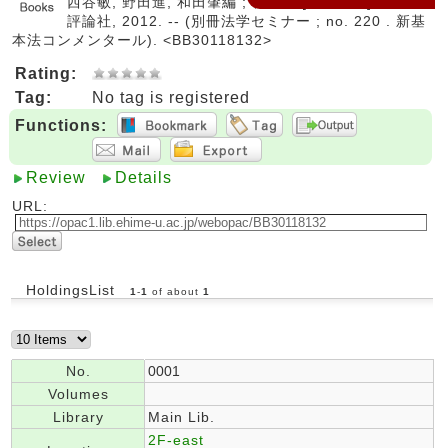
西谷敏, 野田進, 和田肇編 ; 青野覚 [ほか執筆]. -- 日本
評論社, 2012. -- (別冊法学セミナー ; no. 220 . 新基
本法コンメンタール). <BB30118132>
Rating:
Tag:
No tag is registered
Functions:
Review
Details
URL:
HoldingsList
1
-
1
of about
1
No.
0001
Volumes
Library
Main Lib.
2F-east