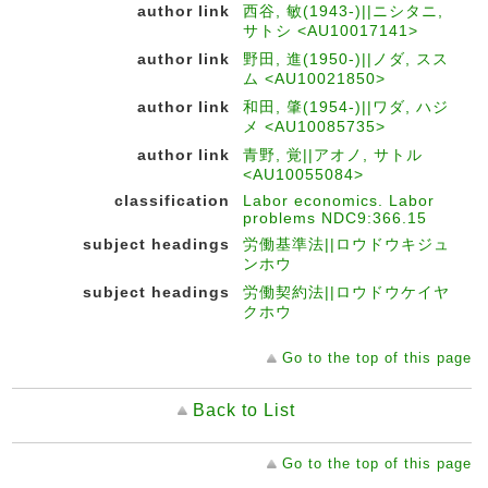
author link
西谷, 敏(1943-)||ニシタニ,
サトシ <AU10017141>
author link
野田, 進(1950-)||ノダ, スス
ム <AU10021850>
author link
和田, 肇(1954-)||ワダ, ハジ
メ <AU10085735>
author link
青野, 覚||アオノ, サトル
<AU10055084>
classification
Labor economics. Labor
problems NDC9:366.15
subject headings
労働基準法||ロウドウキジュ
ンホウ
subject headings
労働契約法||ロウドウケイヤ
クホウ
Go to the top of this page
Back to List
Go to the top of this page