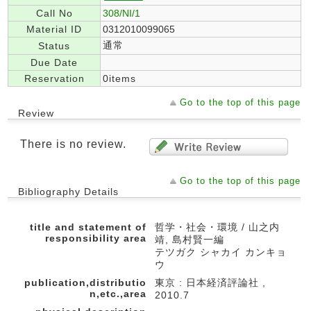
Call No
308/NI/1
Material ID
0312010099065
通常
Status
Due Date
Reservation
0items
Go to the top of this page
Review
There is no review.
Go to the top of this page
Bibliography Details
title and statement of
哲学・社会・環境 / 山之内
responsibility area
靖, 島村賢一編
テツガク シャカイ カンキョ
ウ
publication,distributio
東京 : 日本経済評論社 ,
n,etc.,area
2010.7