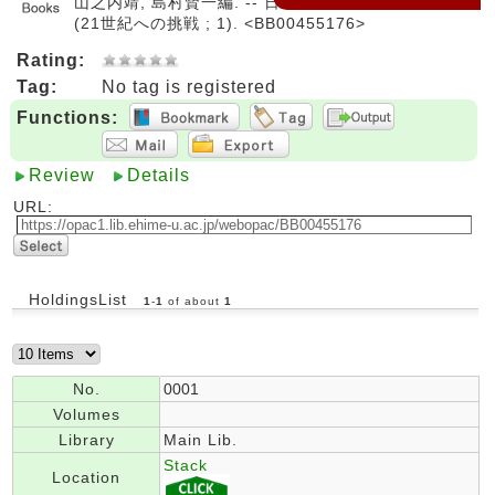
山之内靖, 島村賢一編. -- 日本経済評論社, 2010. --
(21世紀への挑戦 ; 1). <BB00455176>
Rating:
Tag:
No tag is registered
Functions:
Review
Details
URL:
HoldingsList
1
-
1
of about
1
No.
0001
Volumes
Library
Main Lib.
Stack
Location