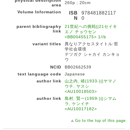
physical description
260p ; 20cm
area
Volume Information
ISB
978481882117
N
0
parent bibliography
21世紀への挑戦||21セイキ
link
エノ チョウセン
<BB00455175> 1//b
variant titles
異なりアクセスタイトル:哲
学社会環境
テツガク シャカイ カンキョ
ウ
NCID
BB02662539
text language code
Japanese
author link
山之内, 靖(1933-)||ヤマノ
ウチ, ヤスシ
<AU10018503>
author link
島村, 賢一(1959-)||シマム
ラ, ケンイチ
<AU10017182>
Go to the top of this page