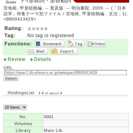
ト-/形容詞・形容動詞
宮地裕, 甲斐睦朗編. -- 普及版. -- 明治書院, 2009. -- (「日本
語学」特集テーマ別ファイル / 宮地裕, 甲斐睦朗編 . 文法 ; 1).
<BB00413429>
Rating:
Tag:
No tag is registered
Functions:
Review
Details
URL:
HoldingsList
1
-
3
of about
3
No.
0001
Volumes
Library
Main Lib.