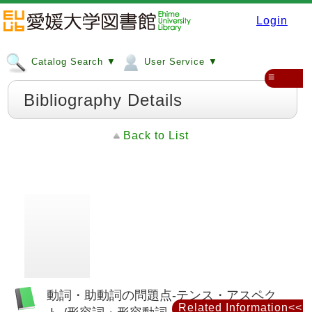
Login
Catalog Search ▼
User Service ▼
≡
Bibliography Details
Back to List
動詞・助動詞の問題点-テンス・アスペク
Related Information<<