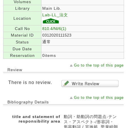
Volumes
Library
Main Lib.
Lab-LL_法文
Location
Call No
810.4/NI/6(1)
Material ID
0312020111523
通常
Status
Due Date
Reservation
0items
Go to the top of this page
Review
There is no review.
Go to the top of this page
Bibliography Details
title and statement of
動詞・助動詞の問題点-テン
responsibility area
ス・アスペクト-/形容詞・
形容動詞 / 宮地裕, 甲斐睦朗