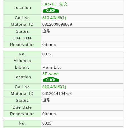
Lab-LL_法文
Location
Call No
810.4/NI/6(1)
Material ID
0312009098869
通常
Status
Due Date
Reservation
0items
No.
0002
Volumes
Library
Main Lib.
3F-west
Location
Call No
810.4/NI/6(1)
Material ID
0312014104754
通常
Status
Due Date
Reservation
0items
No.
0003