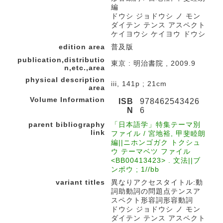
編
ドウシ ジョドウシ ノ モン
ダイテン テンス アスペクト
ケイヨウシ ケイヨウ ドウシ
edition area
普及版
publication,distributio
東京 : 明治書院 , 2009.9
n,etc.,area
physical description
iii, 141p ; 21cm
area
Volume Information
ISB
978462543426
N
6
parent bibliography
「日本語学」特集テーマ別
link
ファイル / 宮地裕, 甲斐睦朗
編||ニホンゴガク トクシュ
ウ テーマベツ ファイル
<BB00413423> . 文法||ブ
ンポウ ; 1//bb
variant titles
異なりアクセスタイトル:動
詞助動詞の問題点テンスア
スペクト形容詞形容動詞
ドウシ ジョドウシ ノ モン
ダイテン テンス アスペクト