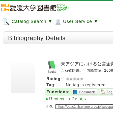
Catalog Search ▼
User Service ▼
Bibliography Details
東アジアにおける公営企
五石敬路編. -- 国際書院, 2008
Rating:
Tag:
No tag is registered
Functions:
Review
Details
URL: