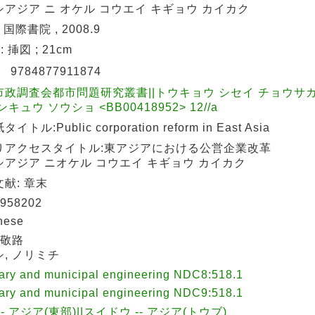
シアジア ニ オケル コウエイ キギョウ カイカク
 国際書院 , 2008.9
 : 挿図 ; 21cm
N
9784877911874
市政調査会都市問題研究叢書||トウキョウ シセイ チョウサカ
ンキュウ ソウショ <BB00418952> 12//a
イトル:Public corporation reform in East Asia
りアクセスタイトル:東アジアにおける公営企業改革
シアジア ニオケル コウエイ キギョウ カイカク
献: 章末
958202
nese
 敬路
, ノリミチ
ary and municipal engineering NDC8:518.1
ary and municipal engineering NDC9:518.1
-- アジア(東部)||スイドウ -- アジア(トウブ)