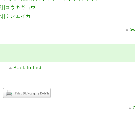
業||コウキギョウ
||ミンエイカ
Go
Back to List
G