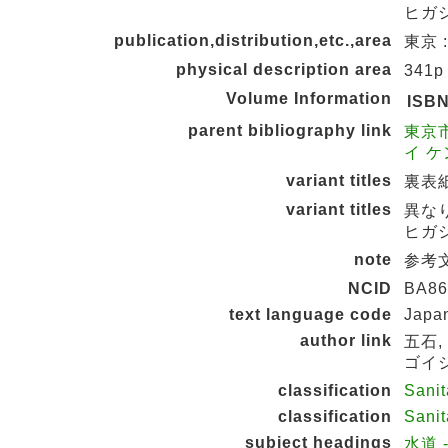
ヒガ
publication,distribution,etc.,area
東京 :
physical description area
341p
Volume Information
ISB
parent bibliography link
東京
イ ケ
variant titles
裏表紙タ
variant titles
異な
ヒガ
note
参考文
NCID
BA86
text language code
Japa
author link
五石,
ゴイシ
classification
Sanit
classification
Sanit
subject headings
水道 