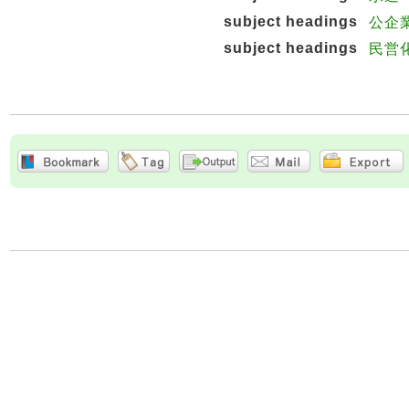
subject headings
公企
subject headings
民営化