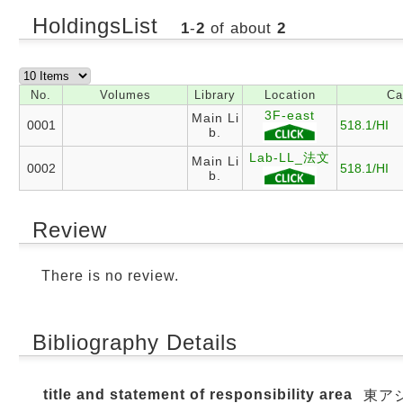
HoldingsList
1
-
2
of about
2
No.
Volumes
Library
Location
Ca
3F-east
Main Li
0001
518.1/HI
b.
Lab-LL_法文
Main Li
0002
518.1/HI
b.
Review
There is no review.
Bibliography Details
title and statement of responsibility area
東ア