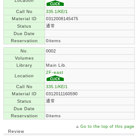
Location
Call No
335.1/KE/1
Material ID
0312008145475
通常
Status
Due Date
Reservation
0items
No.
0002
Volumes
Library
Main Lib.
2F-east
Location
Call No
335.1/KE/1
Material ID
0312011160590
通常
Status
Due Date
Reservation
0items
Go to the top of this page
Review