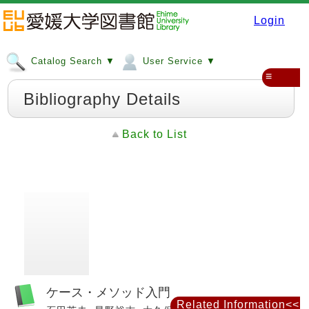
Login
Catalog Search ▼
User Service ▼
≡
Bibliography Details
Back to List
ケース・メソッド入門
Related Information<<