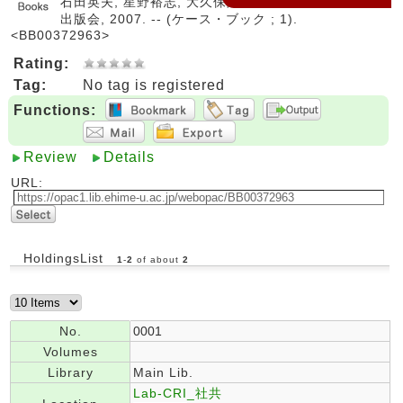
石田英夫, 星野裕志, 大久保隆弘編著. -- 慶應義塾大学
出版会, 2007. -- (ケース・ブック ; 1).
<BB00372963>
Rating:
Tag:
No tag is registered
Functions:
Review
Details
URL:
HoldingsList
1
-
2
of about
2
No.
0001
Volumes
Library
Main Lib.
Lab-CRI_社共