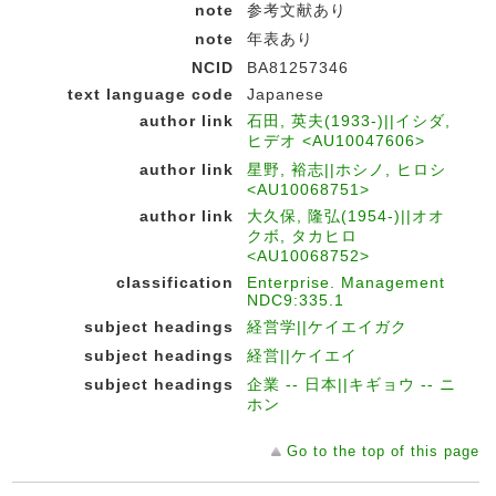
note
参考文献あり
note
年表あり
NCID
BA81257346
text language code
Japanese
author link
石田, 英夫(1933-)||イシダ,
ヒデオ <AU10047606>
author link
星野, 裕志||ホシノ, ヒロシ
<AU10068751>
author link
大久保, 隆弘(1954-)||オオ
クボ, タカヒロ
<AU10068752>
classification
Enterprise. Management
NDC9:335.1
subject headings
経営学||ケイエイガク
subject headings
経営||ケイエイ
subject headings
企業 -- 日本||キギョウ -- ニ
ホン
Go to the top of this page