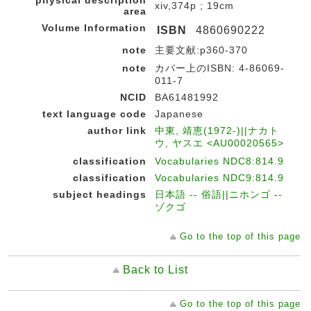
physical description
xiv,374p ; 19cm
area
Volume Information
ISBN
4860690222
note
主要文献:p360-370
note
カバー上のISBN: 4-86069-
011-7
NCID
BA61481992
text language code
Japanese
author link
中東, 靖恵(1972-)||ナカト
ウ, ヤスエ <AU00020565>
classification
Vocabularies NDC8:814.9
classification
Vocabularies NDC9:814.9
subject headings
日本語 -- 俗語||ニホンゴ --
ゾクゴ
Go to the top of this page
Back to List
Go to the top of this page