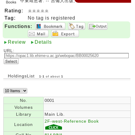
中東靖恵著. -- 吉備人出版, 2002. <BB00025620>
Rating:
Tag:
No tag is registered
Functions:
Review
Details
URL:
HoldingsList
1
-
1
of about
1
No.
0001
Volumes
Library
Main Lib.
2F-west-Reference Book
Location