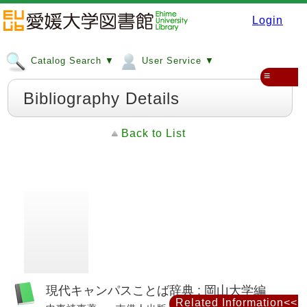
Login
Catalog Search ▼
User Service ▼
≡
Bibliography Details
Back to List
現代キャンパスことば辞典 : 岡山大学編
Related Information<<