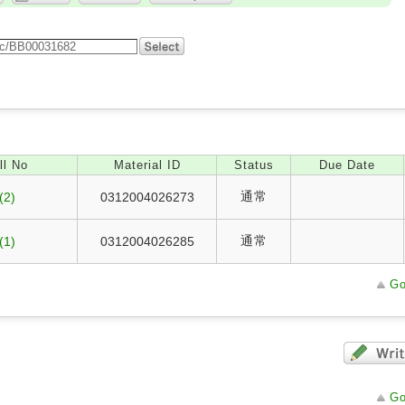
ll No
Material ID
Status
Due Date
通常
(2)
0312004026273
通常
(1)
0312004026285
Go
Go