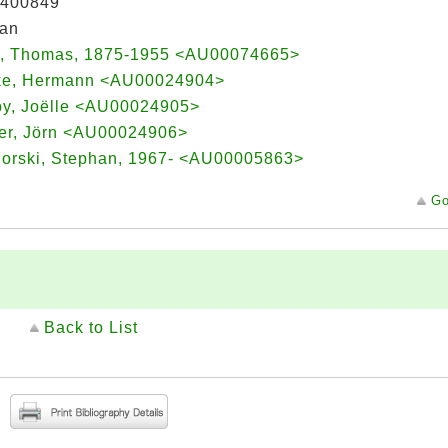
400849
an
, Thomas, 1875-1955 <AU00074665>
ke, Hermann <AU00024904>
py, Joëlle <AU00024905>
er, Jörn <AU00024906>
horski, Stephan, 1967- <AU00005863>
Go
Back to List