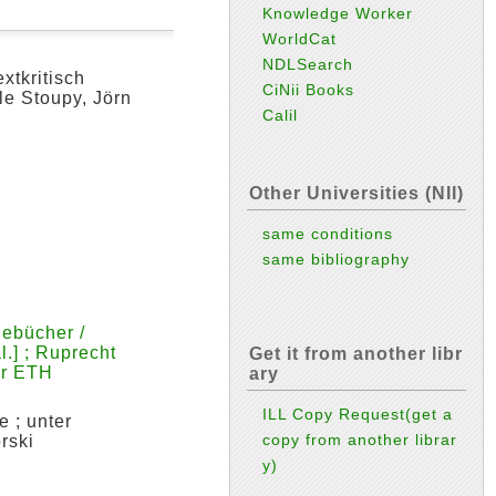
Knowledge Worker
WorldCat
NDLSearch
xtkritisch
CiNii Books
le Stoupy, Jörn
Calil
Other Universities (NII)
same conditions
same bibliography
gebücher /
.] ; Ruprecht
Get it from another libr
er ETH
ary
ILL Copy Request(get a
 ; unter
copy from another librar
rski
y)