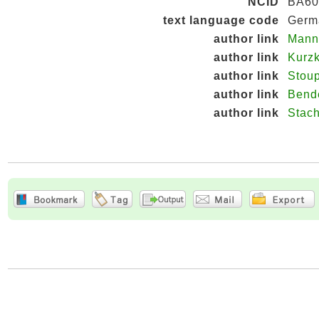
NCID
BA60
text language code
Germ
author link
Mann
author link
Kurz
author link
Stou
author link
Bend
author link
Stac