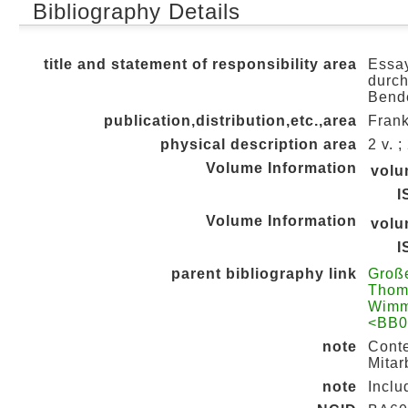
Bibliography Details
title and statement of responsibility area
Essay
durch
Bende
publication,distribution,etc.,area
Frank
physical description area
2 v. 
Volume Information
vol
I
Volume Information
vol
I
parent bibliography link
Große
Thoma
Wimm
<BB0
note
Conte
Mitar
note
Inclu