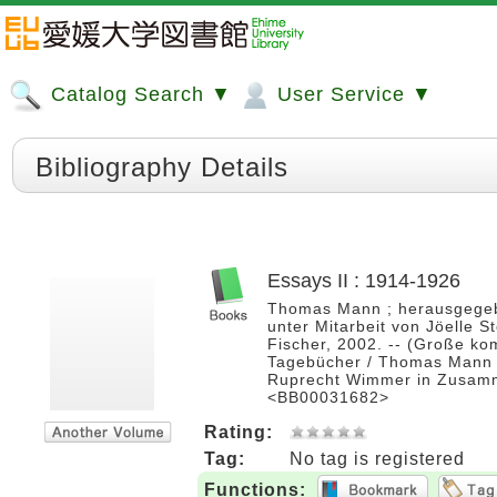
Catalog Search ▼
User Service ▼
Bibliography Details
Essays II : 1914-1926
Thomas Mann ; herausgegeb
unter Mitarbeit von Jöelle S
Fischer, 2002. -- (Große ko
Tagebücher / Thomas Mann ; 
Ruprecht Wimmer in Zusamm
<BB00031682>
Rating:
Tag:
No tag is registered
Functions: