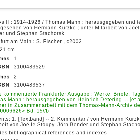
s II : 1914-1926 / Thomas Mann ; herausgegeben und te
gesehen von Hermann Kurzke ; unter Mitarbeit von Jöel
r und Stephan Stachorski
furt am Main : S. Fischer , c2002
; 21 cm
umes
1
SBN
3100483529
umes
2
SBN
3100483537
 kommentierte Frankfurter Ausgabe : Werke, Briefe, Ta
s Mann ; herausgegeben von Heinrich Detering ... [et al
er in Zusammenarbeit mit dem Thomas-Mann-Archiv d
0006626> Bd. 15//b
nts: 1. [Textband] -- 2. Kommentar / von Hermann Kurzke
beit von Joëlle Stoupy, Jörn Bender und Stephan Stacho
des bibliographical references and indexes