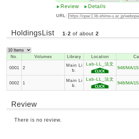
Review
Details
URL:
HoldingsList
1
-
2
of about
2
No.
Volumes
Library
Location
Ca
Lab-LL_法文
Main Li
0001
2
948/MA/15
b.
Lab-LL_法文
Main Li
0002
1
948/MA/15
b.
Review
There is no review.