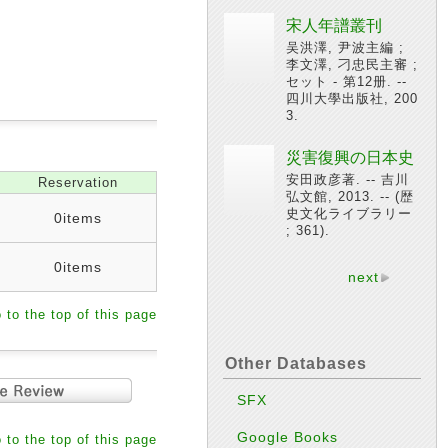
宋人年譜叢刊
吴洪澤, 尹波主編 ;
李文澤, 刁忠民主審 ;
セット - 第12册. --
四川大學出版社, 200
3.
災害復興の日本史
安田政彦著. -- 吉川
Reservation
弘文館, 2013. -- (歴
史文化ライブラリー
0items
; 361).
0items
next
 to the top of this page
Other Databases
SFX
Google Books
 to the top of this page