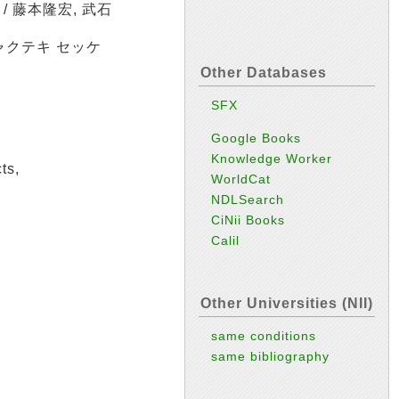
 藤本隆宏, 武石
ャクテキ セッケ
Other Databases
SFX
Google Books
Knowledge Worker
ts,
WorldCat
NDLSearch
CiNii Books
Calil
Other Universities (NII)
same conditions
same bibliography