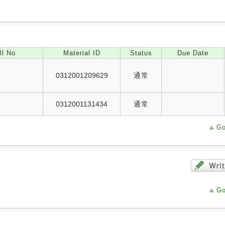
ll No
Material ID
Status
Due Date
0312001209629
通常
0312001131434
通常
Go
Go