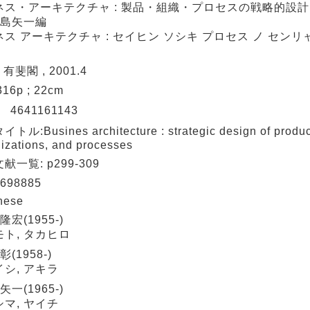
ネス・アーキテクチャ : 製品・組織・プロセスの戦略的設計 /
青島矢一編
ス アーキテクチャ : セイヒン ソシキ プロセス ノ センリ
 有斐閣 , 2001.4
 316p ; 22cm
N
4641161143
ル:Busines architecture : strategic design of produc
izations, and processes
献一覧: p299-309
698885
nese
隆宏(1955-)
ト, タカヒロ
彰(1958-)
シ, アキラ
矢一(1965-)
マ, ヤイチ