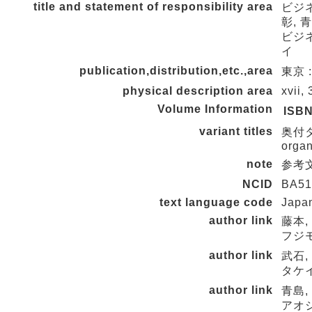
title and statement of responsibility area
ビジ
彰, 
ビジネ
イ
publication,distribution,etc.,area
東京 :
physical description area
xvii,
Volume Information
ISB
variant titles
奥付タイト
organ
note
参考文
NCID
BA51
text language code
Japa
author link
藤本, 
フジモ
author link
武石, 
タケイ
author link
青島, 
アオシ