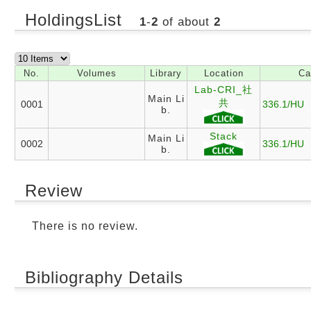
HoldingsList
1
-
2
of about
2
No.
Volumes
Library
Location
Ca
Lab-CRI_社
Main Li
共
0001
336.1/HU
b.
Stack
Main Li
0002
336.1/HU
b.
Review
There is no review.
Bibliography Details