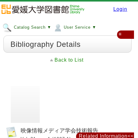
Login
Catalog Search ▼
User Service ▼
≡
Bibliography Details
Back to List
映像情報メディア学会技術報告
Related Information<<