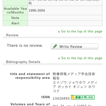
8)
Available Yea
1996-2004
rs/Months
Note
Alert
Go to the top of this page
Review
There is no review.
Go to the top of this page
Bibliography Details
title and statement of
映像情報メディア学会技術
responsibility area
報告
エイゾウ ジョウホウ メディ
ア ガッカイ ギジュツ ホウ
コク
ISSN
13426893
Volumes and Years of