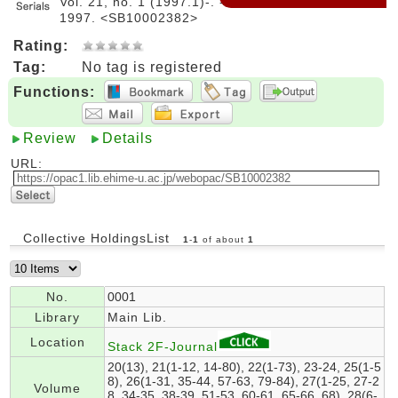
Vol. 21, no. 1 (1997.1)-. -- 映像情報メディア学会,
1997. <SB10002382>
Rating:
Tag:
No tag is registered
Functions:
Review
Details
URL:
Collective HoldingsList
1
-
1
of about
1
No.
0001
Library
Main Lib.
Location
Stack 2F-Journal
20(13), 21(1-12, 14-80), 22(1-73), 23-24, 25(1-5
8), 26(1-31, 35-44, 57-63, 79-84), 27(1-25, 27-2
Volume
8, 34-35, 38-39, 51-53, 60-61, 65-66, 68), 28(6-