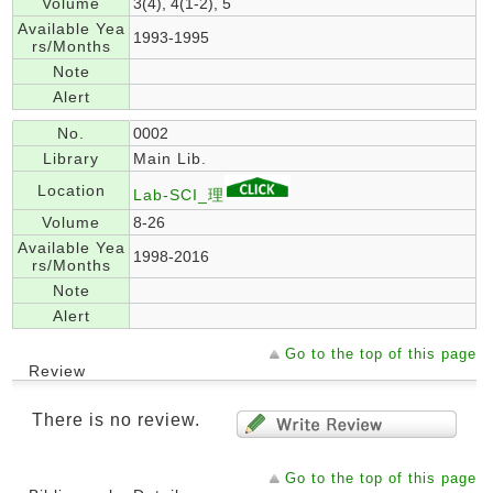
Volume
3(4), 4(1-2), 5
Available Yea
1993-1995
rs/Months
Note
Alert
No.
0002
Library
Main Lib.
Location
Lab-SCI_理
Volume
8-26
Available Yea
1998-2016
rs/Months
Note
Alert
Go to the top of this page
Review
There is no review.
Go to the top of this page