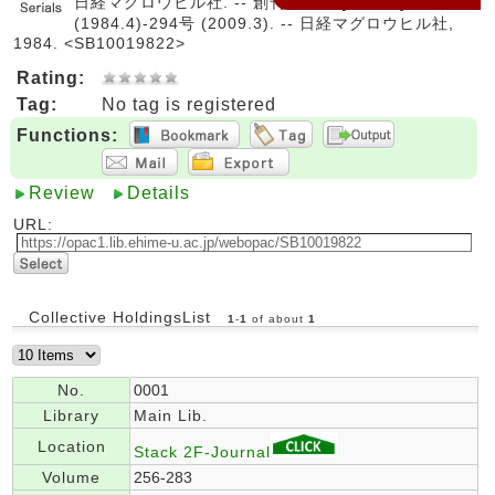
日経マグロウヒル社. -- 創刊前春号 [0巻1号]
(1984.4)-294号 (2009.3). -- 日経マグロウヒル社,
1984. <SB10019822>
Rating:
Tag:
No tag is registered
Functions:
Review
Details
URL:
Collective HoldingsList
1
-
1
of about
1
No.
0001
Library
Main Lib.
Location
Stack 2F-Journal
Volume
256-283