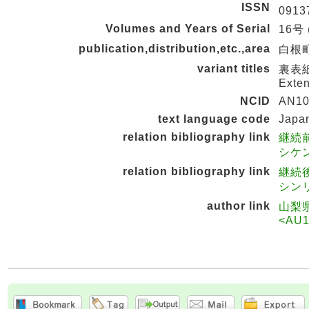
ISSN
0913
Volumes and Years of Serial
16号 
publication,distribution,etc.,area
白根町
variant titles
裏表紙タ
Exten
NCID
AN10
text language code
Japa
relation bibliography link
継続前
シケン
relation bibliography link
継続
シンリ
author link
山梨
<AU1