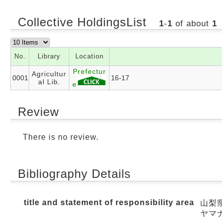
Collective HoldingsList
1
-
1
of about
1
No.
Library
Location
Prefectur
Agricultur
0001
16-17
al Lib.
e
Review
There is no review.
Bibliography Details
title and statement of responsibility area
山梨
ヤマ