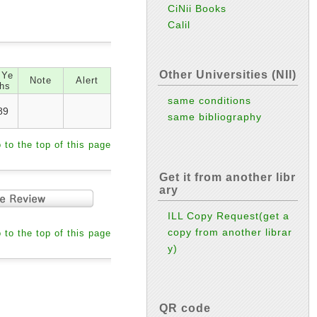
CiNii Books
Calil
Other Universities (NII)
 Ye
Note
Alert
hs
same conditions
89
same bibliography
 to the top of this page
Get it from another libr
ary
ILL Copy Request(get a
copy from another librar
 to the top of this page
y)
QR code