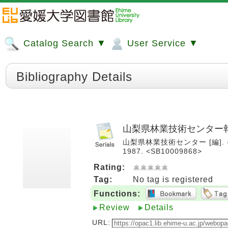
Catalog Search ▼
User Service ▼
Bibliography Details
山梨県林業技術センター
山梨県林業技術センター [編]. -- 
1987. <SB10009868>
Rating:
Tag:
No tag is registered
Functions:
Review
Details
URL: