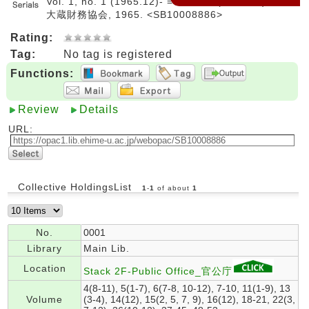
Vol. 1, no. 1 (1965.12)- = 通巻1号 (1965.12)-. --
大蔵財務協会, 1965. <SB10008886>
Rating:
Tag:
No tag is registered
Functions:
Review
Details
URL:
Collective HoldingsList
1
-
1
of about
1
No.
0001
Library
Main Lib.
Location
Stack 2F-Public Office_官公庁
4(8-11), 5(1-7), 6(7-8, 10-12), 7-10, 11(1-9), 13
Volume
(3-4), 14(12), 15(2, 5, 7, 9), 16(12), 18-21, 22(3,