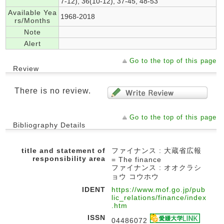
7-12), 36(10-12), 37-45, 48-53
Available Yea
1968-2018
rs/Months
Note
Alert
Go to the top of this page
Review
There is no review.
Go to the top of this page
Bibliography Details
title and statement of
ファイナンス : 大蔵省広報
responsibility area
= The finance
ファイナンス : オオクラシ
ョウ コウホウ
IDENT
https://www.mof.go.jp/pub
lic_relations/finance/index
.htm
ISSN
04486072