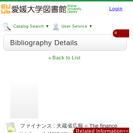
Login
Catalog Search ▼
User Service ▼
≡
Bibliography Details
Back to List
ファイナンス : 大蔵省広報 = The finance
Related Information<<