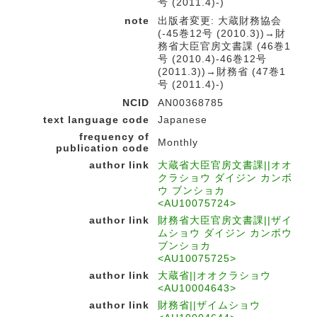
号 (2011.4)-)
note
出版者変更: 大蔵財務協会
(-45巻12号 (2010.3))→財
務省大臣官房文書課 (46巻1
号 (2010.4)-46巻12号
(2011.3))→財務省 (47巻1
号 (2011.4)-)
NCID
AN00368785
text language code
Japanese
frequency of
Monthly
publication code
author link
大蔵省大臣官房文書課||オオ
クラショウ ダイジン カンボ
ウ ブンショカ
<AU10075724>
author link
財務省大臣官房文書課||ザイ
ムショウ ダイジン カンボウ
ブンショカ
<AU10075725>
author link
大蔵省||オオクラショウ
<AU10004643>
author link
財務省||ザイムショウ