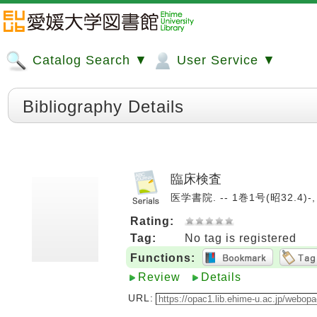
Catalog Search ▼
User Service ▼
Bibliography Details
臨床検査
医学書院. -- 1巻1号(昭32.4)-, 
Rating:
Tag:
No tag is registered
Functions:
Review
Details
URL: