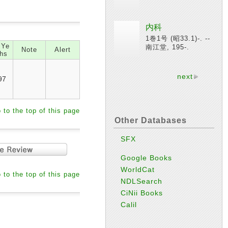
内科
1巻1号 (昭33.1)-. --
 Ye
南江堂, 195-.
Note
Alert
hs
next
97
 to the top of this page
Other Databases
SFX
Google Books
WorldCat
 to the top of this page
NDLSearch
CiNii Books
Calil