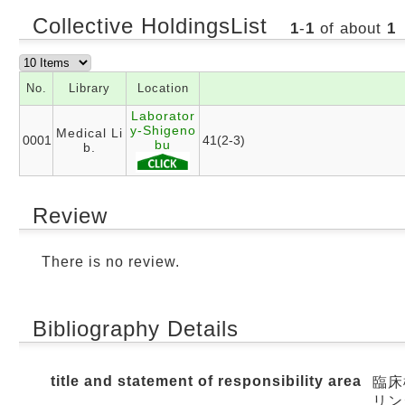
Collective HoldingsList
1
-
1
of about
1
No.
Library
Location
Laborator
y-Shigeno
Medical Li
0001
41(2-3)
bu
b.
Review
There is no review.
Bibliography Details
title and statement of responsibility area
臨床
リン