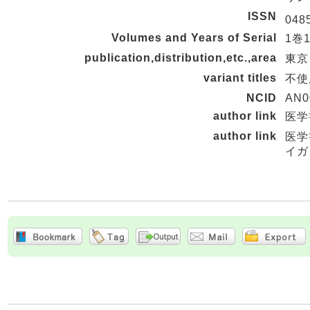
ISSN
048
Volumes and Years of Serial
1巻1
publication,distribution,etc.,area
東京 
variant titles
不使用
NCID
AN0
author link
医学
author link
医学
イガ