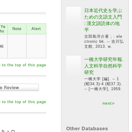
日本近代史を学ぶ
ための文語文入門
: 漢文訓読体の地
 Ye
Note
Alert
平
hs
古田島洋介著 ; : ele
ctronic bk. -- 吉川弘
96
文館, 2013. w.
一橋大学研究年報.
 to the top of this page
人文科学自然科学
研究
一橋大学 [編]. -- 1
(昭34.3)-4 (昭37.3).
-- [一橋大学], 1959.
 to the top of this page
next
Other Databases
ンキュウ