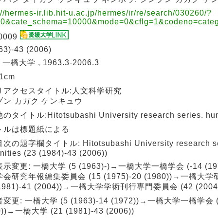
://hermes-ir.lib.hit-u.ac.jp/hermes/ir/re/search/030260/?
=0&cate_schema=10000&mode=0&cflg=1&codeno=categ
0009
63)-43 (2006)
 一橋大学 , 1963.3-2006.3
21cm
りアクセスタイトル:人文科学研究
ブン カガク ケンキュウ
タイトル:Hitotsubashi University research series. hum
トルは標題紙による
の題字欄タイトル: Hitotsubashi University research se
ities (23 (1984)-43 (2006))
示変更: 一橋大学 (5 (1963)-)→一橋大学一橋学会 (-14 (1
会研究年報編集委員会 (15 (1975)-20 (1980))→一橋
(1981)-41 (2004))→一橋大学学術刊行専門委員会 (42 (2004)-
更: 一橋大学 (5 (1963)-14 (1972))→一橋大学一橋学会 (15
0))→一橋大学 (21 (1981)-43 (2006))