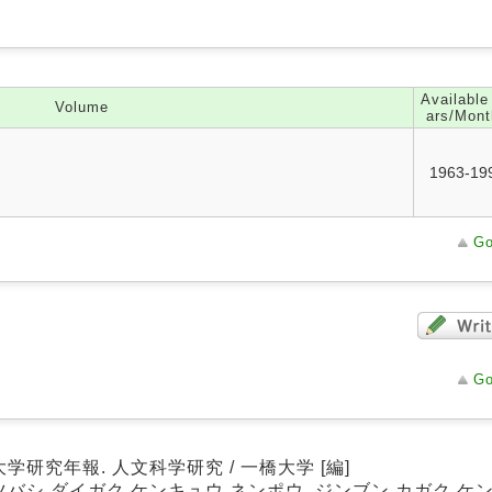
Available
Volume
ars/Mont
1963-19
Go
Go
学研究年報. 人文科学研究 / 一橋大学 [編]
ツバシ ダイガク ケンキュウ ネンポウ. ジンブン カガク ケ