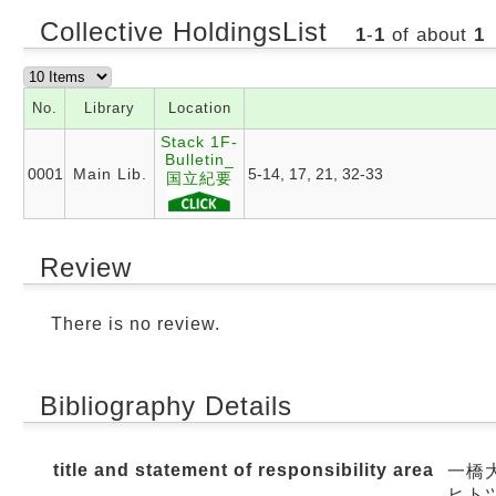
Collective HoldingsList
1
-
1
of about
1
No.
Library
Location
Stack 1F-
Bulletin_
0001
Main Lib.
5-14, 17, 21, 32-33
国立紀要
Review
There is no review.
Bibliography Details
title and statement of responsibility area
一橋大
ヒト