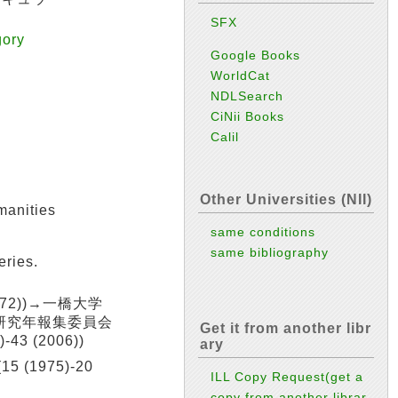
SFX
ory
Google Books
WorldCat
NDLSearch
CiNii Books
Calil
Other Universities (NII)
anities
same conditions
same bibliography
ries.
972))→一橋大学
大学研究年報集委員会
Get it from another libr
43 (2006))
ary
 (1975)-20
ILL Copy Request(get a
copy from another librar