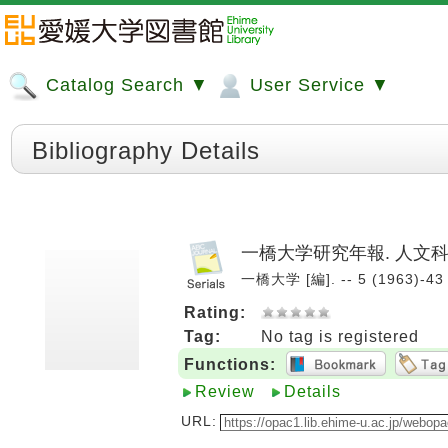
Catalog Search ▼
User Service ▼
Bibliography Details
一橋大学研究年報. 人文
一橋大学 [編]. -- 5 (1963)-43
Rating:
Tag:
No tag is registered
Functions:
Review
Details
URL: