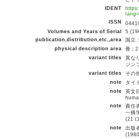
IDENT
https
lang
ISSN
0441
Volumes and Years of Serial
5 (19
publication,distribution,etc.,area
国立 :
physical description area
冊 ; 
variant titles
異な
ジン
variant titles
その他の
note
タイ
note
英文目次
human
note
責任表
一橋学
(21 
note
出版者変
(198