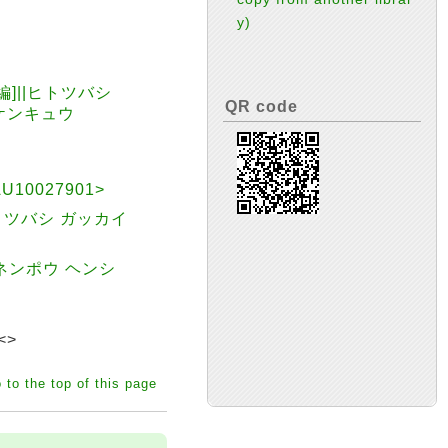
y)
編]||ヒトツバシ
QR code
 ケンキュウ
0027901>
トツバシ ガッカイ
ネンポウ ヘンシ
<>
 to the top of this page