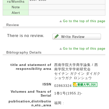
rs/Months
Note
Alert
Go to the top of this page
Review
There is no review.
Go to the top of this page
Bibliography Details
title and statement of
西南学院大学商学論集 / 西
responsibility area
南学院大学学術研究会
セイナン ガクイン ダイガク
ショウガク ロンシュウ
ISSN
02863324
Volumes and Years of
1巻1号(1955.2)-
Serial
publication,distributio
福岡 :
n,etc.,area