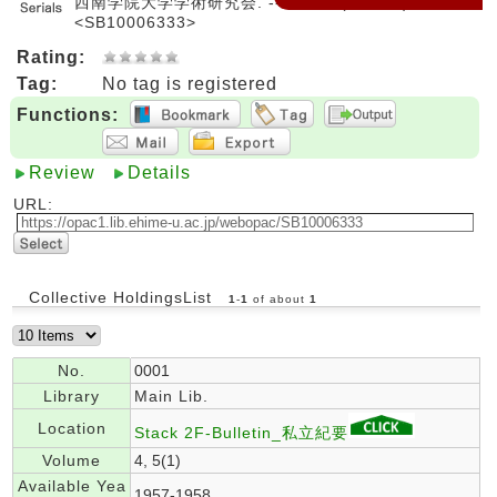
西南学院大学学術研究会. -- 1巻1号(1955.2)-, 1955.
<SB10006333>
Rating:
Tag:
No tag is registered
Functions:
Review
Details
URL:
Collective HoldingsList
1
-
1
of about
1
No.
0001
Library
Main Lib.
Location
Stack 2F-Bulletin_私立紀要
Volume
4, 5(1)
Available Yea
1957-1958