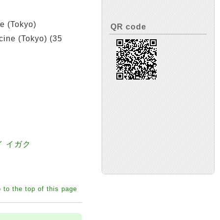
 (Tokyo)
QR code
ne (Tokyo) (35
イ イガク
 to the top of this page