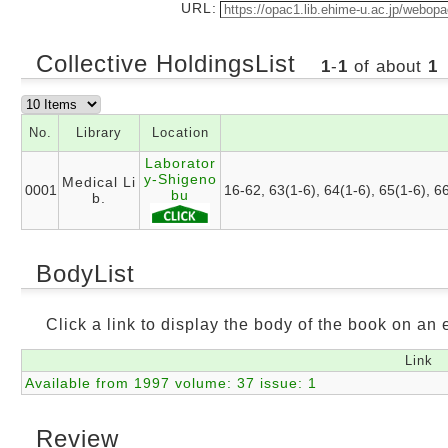
URL:
Collective HoldingsList
1
-
1
of about
1
No.
Library
Location
Laborator
y-Shigeno
Medical Li
0001
16-62, 63(1-6), 64(1-6), 65(1-6), 6
bu
b.
BodyList
Click a link to display the body of the book on an e
Link
Available from 1997 volume: 37 issue: 1
Review