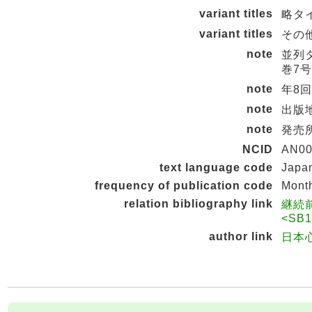
variant titles
略タイ
variant titles
その他の
note
並列タイ
巻7号 
note
年8回刊
note
出版地
note
発売所
NCID
AN00
text language code
Japa
frequency of publication code
Mont
relation bibliography link
継続前
<SB1
author link
日本心