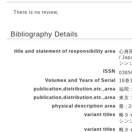
There is no review.
Bibliography Details
title and statement of responsibility area
心身医学
/ Jap
シン
ISSN
0385
Volumes and Years of Serial
16巻1
publication,distribution,etc.,area
福岡 
publication,distribution,etc.,area
東京 :
physical description area
冊 ; 
variant titles
略タ
シン
variant titles
略タイ