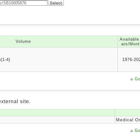
Available
Volume
ars/Mont
6(1-4)
1976-20
Go
xternal site.
Medical On
Go