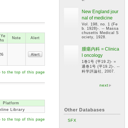
New England jour
nal of medicine
Vol. 198, no. 1 (Fe
b. 1928)-. -- Massa
chusetts Medical S
 Ye
ociety, 1928.
Note
Alert
hs
腫瘍内科 = Clinica
26
l oncology
1巻1号 (平19.2)- =
通巻1号 (平19.2)-. --
科学評論社, 2007.
 to the top of this page
next
Platform
line Library
Other Databases
 to the top of this page
SFX