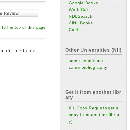
Google Books
WorldCat
NDLSearch
CiNii Books
 to the top of this page
Calil
Other Universities (NII)
atic medicine
same conditions
same bibliography
Get it from another libr
ary
ILL Copy Request(get a
copy from another librar
y)