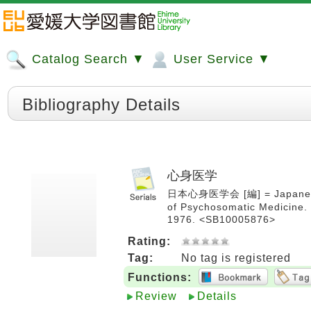
Catalog Search ▼
User Service ▼
Bibliography Details
心身医学
日本心身医学会 [編] = Japanese j
of Psychosomatic Medici
1976. <SB10005876>
Rating:
Tag:
No tag is registered
Functions:
Review
Details