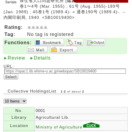
厚生省人口問題研究所 [編纂]. -- 1卷1號 (昭15.4)-10
巻1〜4号 (Mar. 1955) ; 61号 (Aug. 1955)-189号
(Jan. 1989) ; 45巻1号 (1989.4)- = 通巻190号 (1989.4)-. --
内閣印刷局, 1940. <SB10019400>
Rating:
Tag:
No tag is registered
Functions:
Review
Details
URL:
Collective HoldingsList
1
-
2
of about
2
No.
0001
Library
Agricultural Lib.
Location
Ministry of Agriculture