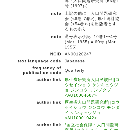
障・人口問題研究所 (53巻1
号 (1997)-)
note
上記の他に、人口問題研究
会 (<6卷-7卷>), 厚生統計協
会 (<54巻>-)を出版者とす
るものあり
note
通号表示併記: 10巻1〜4号
(Mar. 1955) = 60号 (Mar.
1955)
NCID
AN00120247
text language code
Japanese
frequency of
Quarterly
publication code
author link
厚生省研究所人口民族部||コ
ウセイショウ ケンキュウジ
ョ ジンコウ ミンゾクブ
<AU10004687>
author link
厚生省人口問題研究所||コウ
セイショウ ジンコウ モンダ
イ ケンキュウジョ
<AU10001042>
author link
*国立社会保障・人口問題研