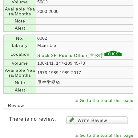
Volume
56(1)
Available Yea
2000-2000
rs/Months
Note
Alert
No.
0002
Library
Main Lib.
Location
Stack 2F-Public Office_官公庁
Volume
138-141, 147-189;45-73
Available Yea
1976-1989;1989-2017
rs/Months
厚生労働省
Note
Alert
Go to the top of this page
Review
There is no review.
Go to the top of this page