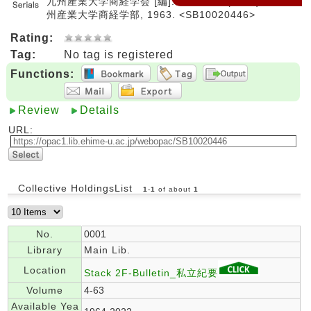
九州産業大学商経学会 [編]. -- 4巻1号 (1963)-. -- 九
州産業大学商経学部, 1963. <SB10020446>
Rating:
Tag:
No tag is registered
Functions:
Review
Details
URL:
Collective HoldingsList
1
-
1
of about
1
No.
0001
Library
Main Lib.
Location
Stack 2F-Bulletin_私立紀要
Volume
4-63
Available Yea