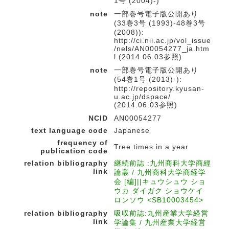
1号 (2004)-)
note
一部巻号電子版公開あり
(33巻3号 (1993)-48巻3号
(2008)):
http://ci.nii.ac.jp/vol_issue
/nels/AN00054277_ja.htm
l (2014.06.03参照)
note
一部巻号電子版公開あり
(54巻1号 (2013)-):
http://repository.kyusan-
u.ac.jp/dspace/
(2014.06.03参照)
NCID
AN00054277
text language code
Japanese
frequency of
Tree times in a year
publication code
relation bibliography
継続前誌 :九州商科大学商經
link
論叢 / 九州商科大学商経学
会 [編]||キュウシュウ ショ
ウカ ダイガク ショウケイ
ロンソウ <SB10003454>
relation bibliography
吸収前誌:九州産業大学経営
link
学論集 / 九州産業大学経営