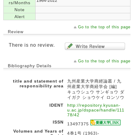
1964-2022
rs/Months
Note
Alert
Go to the top of this page
Review
There is no review.
Go to the top of this page
Bibliography Details
title and statement of
九州産業大学商經論叢 / 九
responsibility area
州産業大学商経学会 [編]
キュウシュウ サンギョウ ダ
イガク ショウケイ ロンソウ
IDENT
http://repository.kyusan-
u.ac.jp/dspace/handle/111
78/42
ISSN
13497375
Volumes and Years of
4巻1号 (1963)-