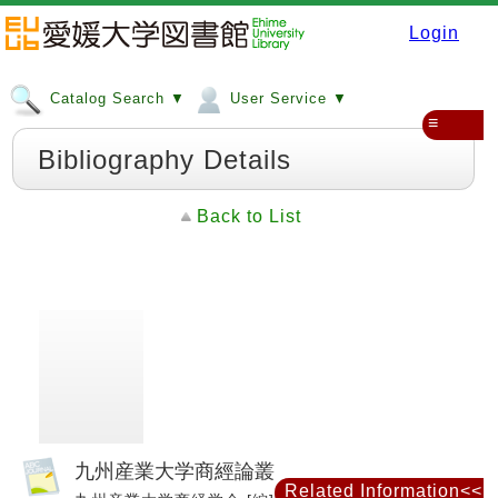
Login
Catalog Search ▼
User Service ▼
≡
Bibliography Details
Back to List
九州産業大学商經論叢
Related Information<<