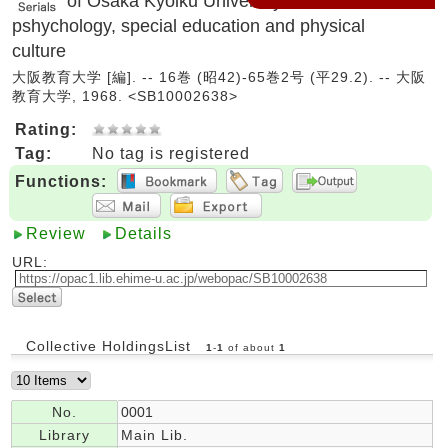
of Osaka Kyoiku University. IV, Education,
pshychology, special education and physical
culture
大阪教育大学 [編]. -- 16巻 (昭42)-65巻2号 (平29.2). -- 大阪
教育大学, 1968. <SB10002638>
Rating:
Tag:
No tag is registered
Functions:
Review
Details
URL:
Collective HoldingsList
1
-
1
of about
1
No.
0001
Library
Main Lib.