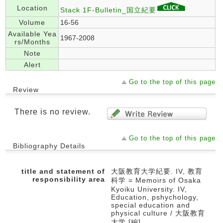
Location
Stack 1F-Bulletin_国立紀要
Volume
16-56
Available Yea
1967-2008
rs/Months
Note
Alert
Go to the top of this page
Review
There is no review.
Go to the top of this page
Bibliography Details
title and statement of
大阪教育大学紀要. IV, 教育
responsibility area
科学 = Memoirs of Osaka
Kyoiku University. IV,
Education, pshychology,
special education and
physical culture / 大阪教育
大学 [編]