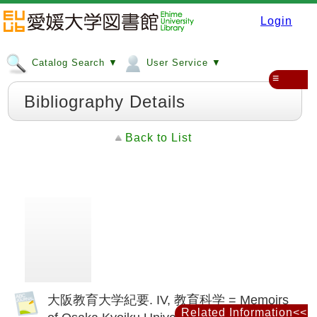
Login
Catalog Search ▼
User Service ▼
≡
Bibliography Details
Back to List
大阪教育大学紀要. IV, 教育科学 = Memoirs
Related Information<<