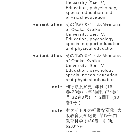
University. Ser. IV,
Education, pshychology,
special education and
physical education
variant titles
その他のタイトル:Memoirs
of Osaka Kyoiku
University. Ser. IV,
Education, psychology,
special support education
and physical education
variant titles
その他のタイトル:Memoirs
of Osaka Kyoiku
University. Ser. IV,
Education, psychology,
special needs education
and physical education
note
刊行頻度変更: 年刊 (16
巻-23巻)→年3回刊 (24巻1
号-32巻3号)→年2回刊 (33
巻1号-)
note
本タイトルの軽微な変化: 大
阪教育大学紀要. 第IV部門,
教育科学 (<36巻1号 (昭
62.8)>)-