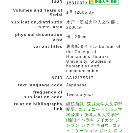
ISSN
1881087X
Volumes and Years of
1号 (2006.9)-
Serial
publication,distributio
水戸 : 茨城大学人文学部 ,
n,etc.,area
2006.9-
physical description
冊 ; 26cm
area
variant titles
裏表紙タイトル:Bulletin of
the College of
Humanities, Ibaraki
University. Studies in
humanities and
communication
NCID
AA12175517
text language code
Japanese
frequency of
Twice a year
publication code
relation bibliography
継続前誌 :茨城大学人文学部
link
紀要. コミュニケーション学
科論集 / 茨城大学人文学部
[編]||イバラキ ダイガク ジ
ンブン ガクブ キヨウ. コミ
ュニケーション ガッカ ロン