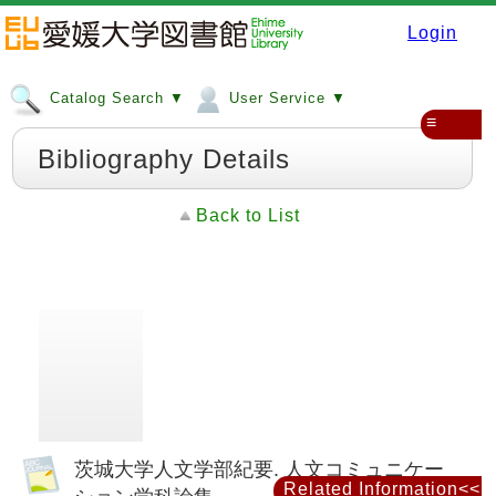
Login
Catalog Search ▼
User Service ▼
≡
Bibliography Details
Back to List
茨城大学人文学部紀要. 人文コミュニケー
Related Information<<