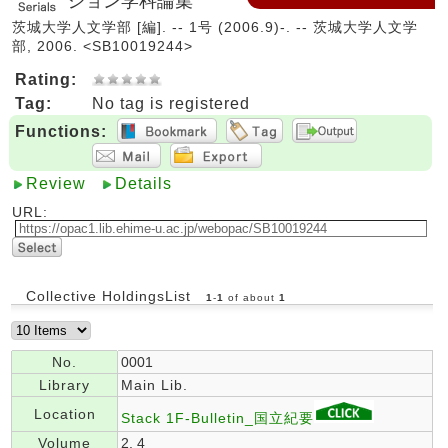
ション学科論集
茨城大学人文学部 [編]. -- 1号 (2006.9)-. -- 茨城大学人文学
部, 2006. <SB10019244>
Rating:
Tag:
No tag is registered
Functions:
Review
Details
URL:
Collective HoldingsList
1
-
1
of about
1
No.
0001
Library
Main Lib.
Location
Stack 1F-Bulletin_国立紀要
Volume
2, 4